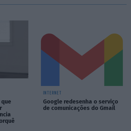
INTERNET
z que
Google redesenha o serviço
r
de comunicações do Gmail
ência
porquê