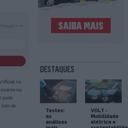
Portugal e no
DESTAQUES
ificial no
levante na
or pode
o tom de
Testes:
VOLT -
as
Mobilidade
análises
elétrica e
mais
sustentabilid