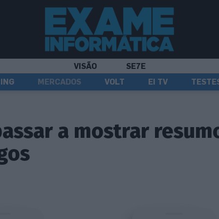
VISÃO
SE7E
ING
MERCADOS
VOLT
EI TV
TESTE
passar a mostrar resum
gos