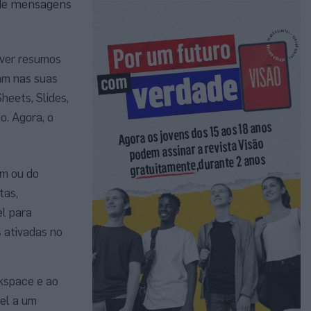
l de mensagens
 ver resumos
jam nas suas
heets, Slides,
o. Agora, o
em ou do
tas,
el para
s ativadas no
rkspace e ao
vel a um