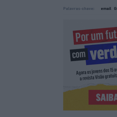
Palavras-chave:
email
G