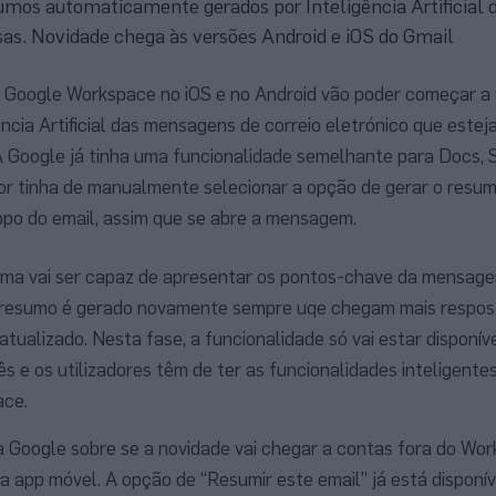
sumos automaticamente gerados por Inteligência Artificia
sas. Novidade chega às versões Android e iOS do Gmail
as Google Workspace no iOS e no Android vão poder começar a
ência Artificial das mensagens de correio eletrónico que este
A Google já tinha uma funcionalidade semelhante para Docs, S
ador tinha de manualmente selecionar a opção de gerar o resum
opo do email, assim que se abre a mensagem.
tema vai ser capaz de apresentar os pontos-chave da mensag
 resumo é gerado novamente sempre uqe chegam mais respos
ualizado. Nesta fase, a funcionalidade só vai estar disponív
s e os utilizadores têm de ter as funcionalidades inteligente
ace.
da Google sobre se a novidade vai chegar a contas fora do Wo
a app móvel. A opção de “Resumir este email” já está disponí