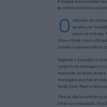
A Google está a estrear re
de correio eletrónico exten
O
utilizador de cont
gerados por Intelig
caixas de entrada. 
Drive e Gmail, mas o utiliz
sumário é apresentado no t
Segundo o
Engadget
, o sis
conjunto de mensagens e o
mantendo-se assim sempre at
mensagens escritas em Inglê
Gmail, Chat, Meet e Worksp
Para já, não há referência 
Gmail no computador, fora d