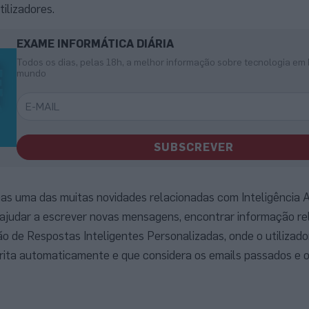
ilizadores.
EXAME INFORMÁTICA DIÁRIA
Todos os dias, pelas 18h, a melhor informação sobre tecnologia em 
mundo
SUBSCREVER
s uma das muitas novidades relacionadas com Inteligência Art
 ajudar a escrever novas mensagens, encontrar informação re
ão de Respostas Inteligentes Personalizadas, onde o utilizad
rita automaticamente e que considera os emails passados e 