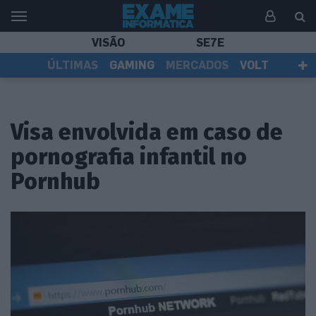
VISÃO
SE7E
ÚLTIMAS
GAMING
MERCADOS
VOLT
EI TV
TESTES
ASSINANTES
Visa envolvida em caso de
pornografia infantil no
Pornhub