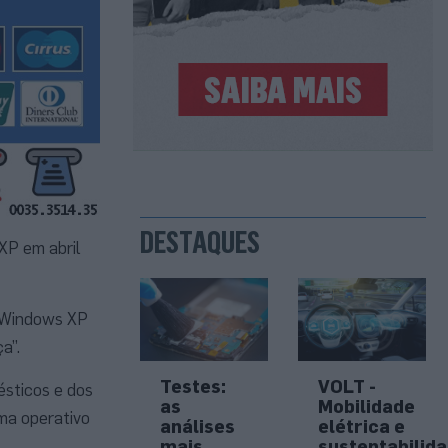
DESTAQUES
XP em abril
o Windows XP
a”.
Testes:
VOLT -
ésticos e dos
as
Mobilidade
ema operativo
análises
elétrica e
mais
sustentabilid