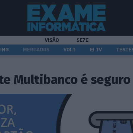
VISÃO
SE7E
ING
MERCADOS
VOLT
EI TV
TESTE
te Multibanco é seguro