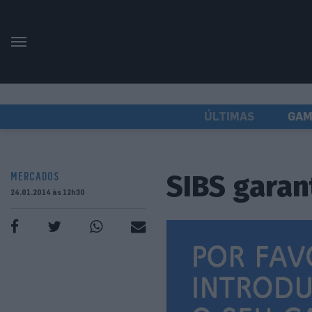
ÚLTIMAS
GAM
SIBS garan
MERCADOS
24.01.2014 às 12h30