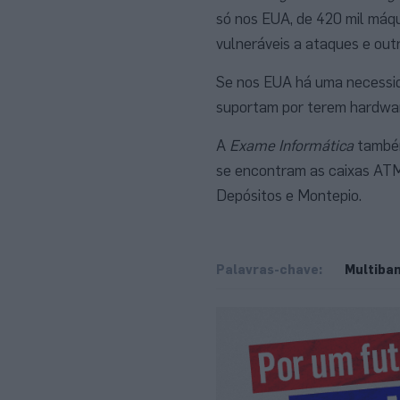
só nos EUA, de 420 mil máq
vulneráveis a ataques e outr
Se nos EUA há uma necessid
suportam por terem hardwar
A
Exame Informática
também
se encontram as caixas ATM
Depósitos e Montepio.
Palavras-chave:
Multiba