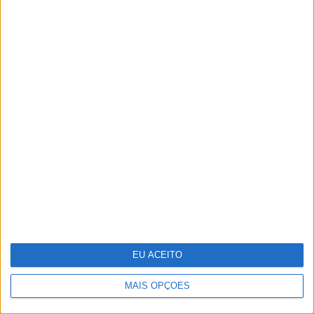
Quis Saber Quem Sou: Será que "ainda
somos os mesmos e vivemos como os
nossos pais?"
EU ACEITO
MAIS OPÇÕES
Só ver uma pessoa doente já faz