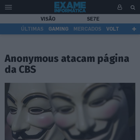
VISÃO
SE7E
ÚLTIMAS
GAMING
MERCADOS
VOLT
EI TV
TESTES
ASSINANTES
Anonymous atacam página
da CBS