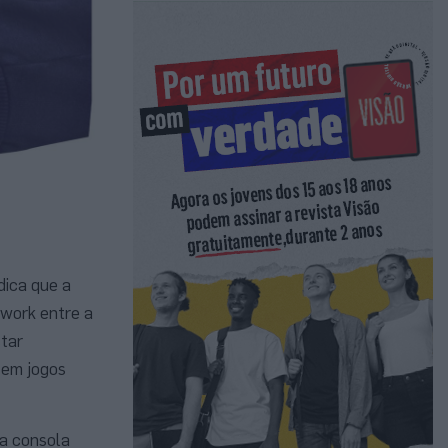
dica que a
twork entre a
star
 em jogos
ma consola