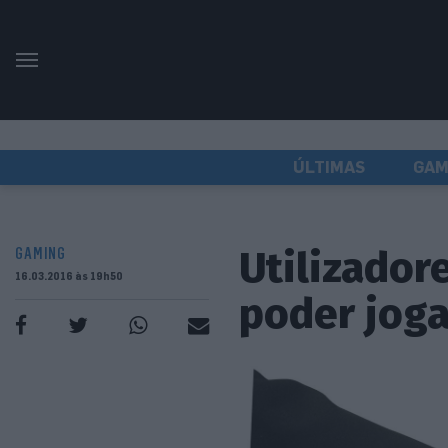
ÚLTIMAS
GAM
Utilizador
GAMING
16.03.2016 às 19h50
poder joga