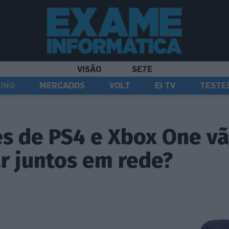
VISÃO
SE7E
ING
MERCADOS
VOLT
EI TV
TESTE
es de PS4 e Xbox One v
r juntos em rede?