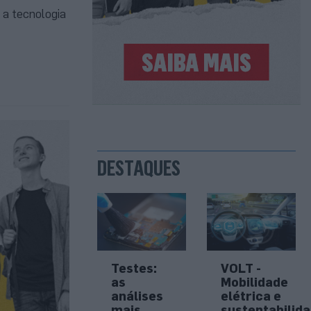
 a tecnologia
DESTAQUES
Testes:
VOLT -
as
Mobilidade
análises
elétrica e
mais
sustentabilid