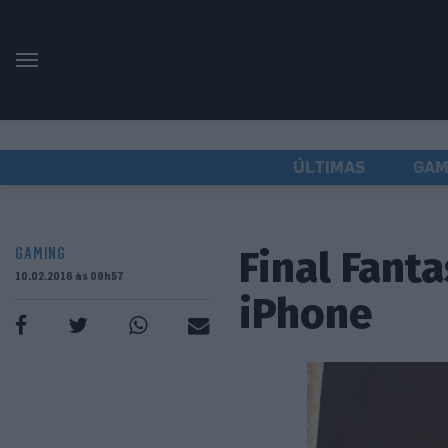
ÚLTIMAS
GAM
Final Fant
GAMING
10.02.2016 às 09h57
iPhone