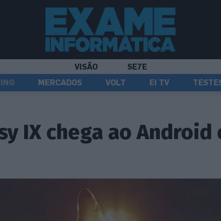
VISÃO
SE7E
ING
MERCADOS
VOLT
EI TV
TESTE
asy IX chega ao Android 