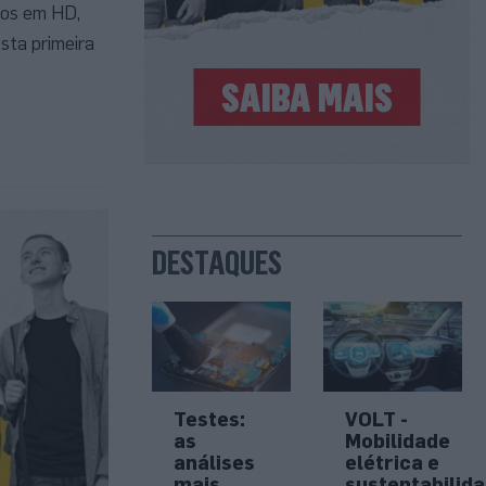
tos em HD,
sta primeira
DESTAQUES
Testes:
VOLT -
as
Mobilidade
análises
elétrica e
mais
sustentabilid