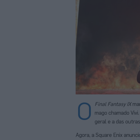
O
Final Fantasy IX
mar
mago chamado Vivi.
geral e a das outr
Agora, a Square Enix anunc