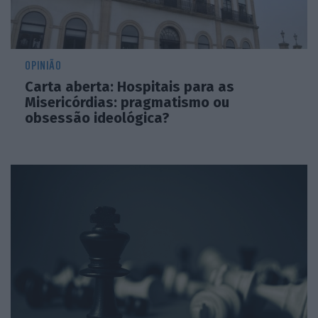
OPINIÃO
Carta aberta: Hospitais para as
Misericórdias: pragmatismo ou
obsessão ideológica?