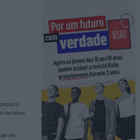
m pequeno
a narrativa
xige um