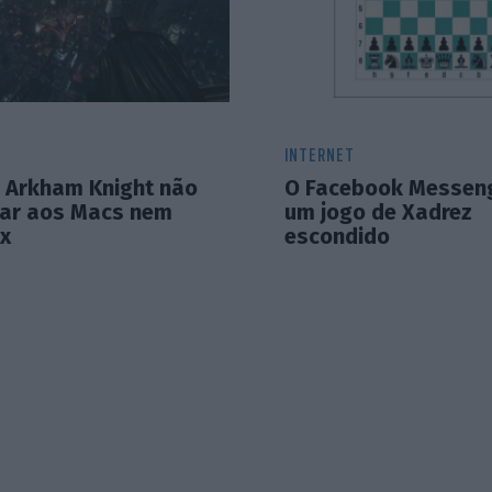
INTERNET
 Arkham Knight não
O Facebook Messen
gar aos Macs nem
um jogo de Xadrez
ux
escondido