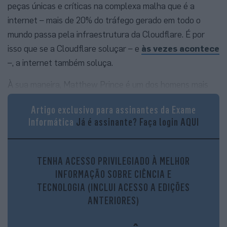
peças únicas e críticas na complexa malha que é a
internet – mais de 20% do tráfego gerado em todo o
mundo passa pela infraestrutura da Cloudflare. É por
isso que se a Cloudflare soluçar – e
às vezes acontece
–, a internet também soluça.
À sua maneira, Matthew Prince é um dos homens mais
influentes da internet moderna. E este norte-americano
Artigo exclusivo para assinantes da Exame
de 48 anos gosta de Lisboa. Mesmo muito. Uma relação
Informática
Já é assinante?
Faça login AQUI
que começou em 2017, quando veio à capital portuguesa
passar umas férias perto do final do ano, e que se
materializou na criação de um centro de
TENHA ACESSO PRIVILEGIADO À MELHOR
desenvolvimento da empresa na cidade dois anos depois.
INFORMAÇÃO SOBRE CIÊNCIA E
TECNOLOGIA (INCLUI ACESSO A EDIÇÕES
ANTERIORES)