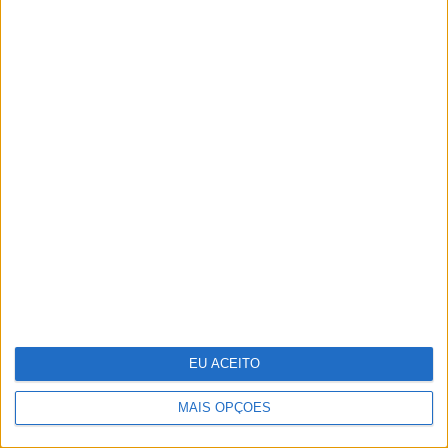
As 10 zonas erógenas masculinas
Familiares e amigos despedem-se de
João Lobo Antunes
EU ACEITO
MAIS OPÇÕES