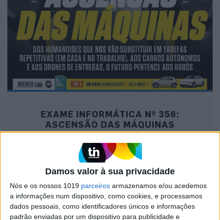
EXAME INFORMÁTICA Nº 356:
ASCENSÃO DAS MÁQUINAS
Damos valor à sua privacidade
MAIS NA VISÃO
Nós e os nossos 1019
parceiros
armazenamos e/ou acedemos
a informações num dispositivo, como cookies, e processamos
dados pessoais, como identificadores únicos e informações
padrão enviadas por um dispositivo para publicidade e