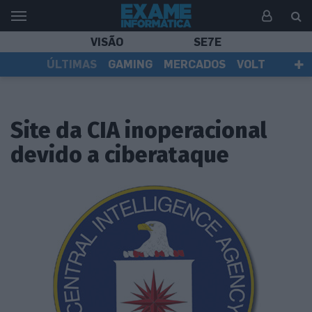
VISÃO
SE7E
ÚLTIMAS
GAMING
MERCADOS
VOLT
EI TV
TESTES
ASSINANTES
Site da CIA inoperacional
devido a ciberataque