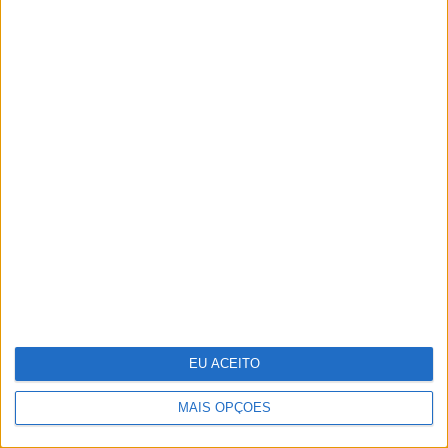
Festas, feiras e romarias de Portugal: 15
sugestões para celebrar a cultura
popular
EU ACEITO
MAIS OPÇÕES