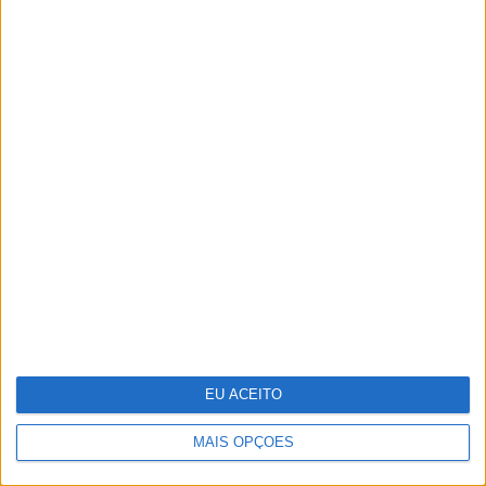
Vasco Futscher - O mundo inteiro em
cada forma
EU ACEITO
MAIS OPÇÕES