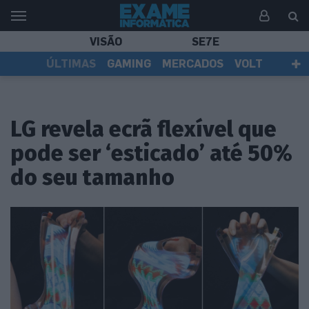
VISÃO
SE7E
ÚLTIMAS
GAMING
MERCADOS
VOLT
EI TV
TESTES
ASSINANTES
LG revela ecrã flexível que
pode ser ‘esticado’ até 50%
do seu tamanho