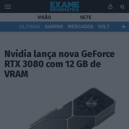
VISÃO
SE7E
ÚLTIMAS
GAMING
MERCADOS
VOLT
EI TV
TESTES
ASSINANTES
Nvidia lança nova GeForce
RTX 3080 com 12 GB de
VRAM