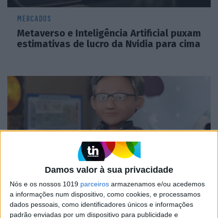
MERCADOS
Metaverso e Inteligência Artificial puxam
estimativas de lucro da Nvidia para cima
Damos valor à sua privacidade
Nós e os nossos 1019
parceiros
armazenamos e/ou acedemos
SOFTWARE
a informações num dispositivo, como cookies, e processamos
Nvidia incorpora o mundo virtual no
dados pessoais, como identificadores únicos e informações
mundo físico
padrão enviadas por um dispositivo para publicidade e