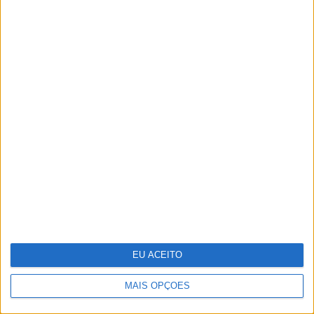
Gala especial de Natal de 'A Tua Cara
Não Me é Estranha'
EU ACEITO
MAIS OPÇÕES