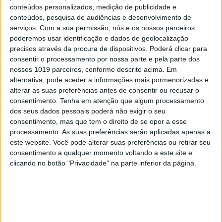
conteúdos personalizados, medição de publicidade e
conteúdos, pesquisa de audiências e desenvolvimento de
CIÊNCIA
serviços.
Com a sua permissão, nós e os nossos parceiros
NASA revê em alta probabilidade de
poderemos usar identificação e dados de geolocalização
precisos através da procura de dispositivos. Poderá clicar para
impacto do asteroide Bennu com a Terra
consentir o processamento por nossa parte e pela parte dos
nossos 1019 parceiros, conforme descrito acima. Em
alternativa, pode aceder a informações mais pormenorizadas e
alterar as suas preferências antes de consentir ou recusar o
consentimento.
Tenha em atenção que algum processamento
CAPA DA EDIÇÃO
dos seus dados pessoais poderá não exigir o seu
consentimento, mas que tem o direito de se opor a esse
processamento. As suas preferências serão aplicadas apenas a
este website. Você pode alterar suas preferências ou retirar seu
consentimento a qualquer momento voltando a este site e
clicando no botão "Privacidade" na parte inferior da página.