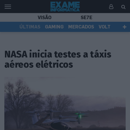
VISÃO
SE7E
ÚLTIMAS
GAMING
MERCADOS
VOLT
EI TV
TESTES
ASSINANTES
NASA inicia testes a táxis
aéreos elétricos