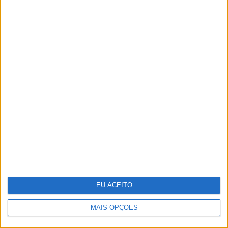
Ideia para uma escapada: Do Alqueva à
Ria Formosa, guiados pela água
EU ACEITO
Do Liberation Day ao Acordo de Genebra
MAIS OPÇÕES
– O que se segue?