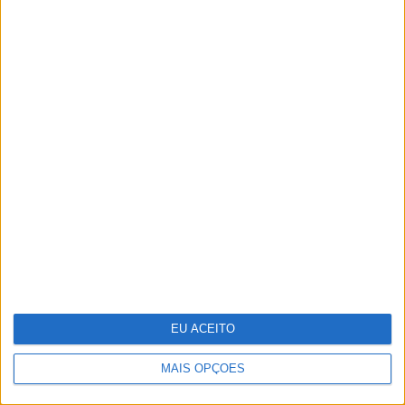
Investigadores conseguem novas
"receitas" para reprogramar células que
podem ajudar a combater o cancro
EU ACEITO
MAIS OPÇÕES
Margherita Missoni: “A moda tem de
acompanhar o ritmo das mulheres”