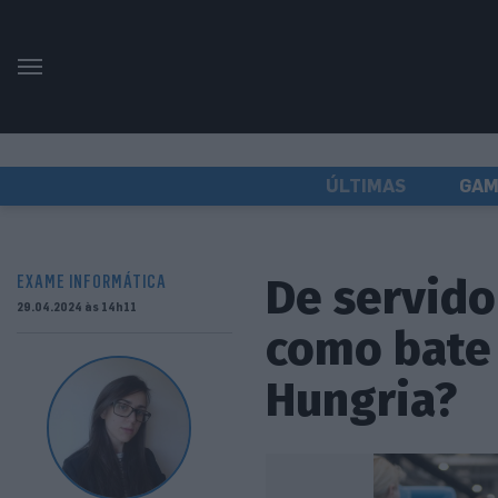
ÚLTIMAS
GAM
De servido
EXAME INFORMÁTICA
29.04.2024 às 14h11
como bate 
Hungria?