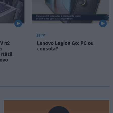
EI TV
V nº
Lenovo Legion Go: PC ou
a
consola?
rtátil
novo