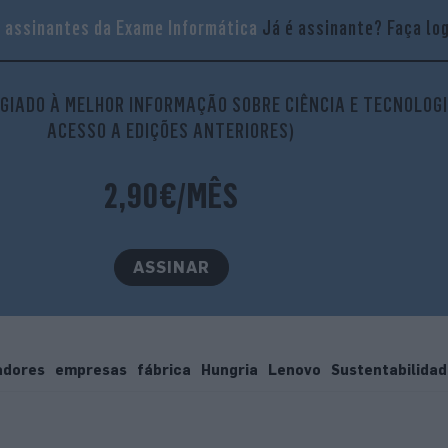
a assinantes da Exame Informática
Já é assinante?
Faça lo
ta publicação no Instagram
GIADO À MELHOR INFORMAÇÃO SOBRE CIÊNCIA E TECNOLOGI
ACESSO A EDIÇÕES ANTERIORES)
2,90€/MÊS
ASSINAR
a por Exame Informática (@informaticaexame)
adores
empresas
fábrica
Hungria
Lenovo
Sustentabilida
 infraestruturas para servidores, sistemas de armazenamento
 de desktops comerciais e de workstations. Em 2023, a fábric