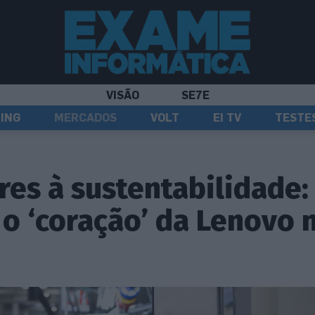
VISÃO
SE7E
ING
MERCADOS
VOLT
EI TV
TESTE
res à sustentabilidade:
o ‘coração’ da Lenovo 