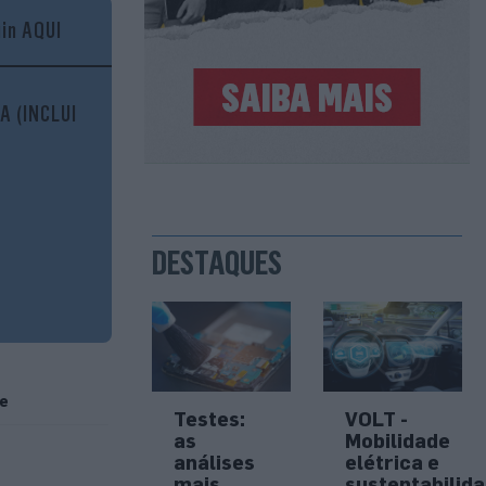
gin AQUI
A (INCLUI
DESTAQUES
de
Testes:
VOLT -
 e
as
Mobilidade
análises
elétrica e
a passou a
mais
sustentabilid