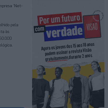
mpresa ‘Net-
olhido pela
sta às
 50.000
lógica.