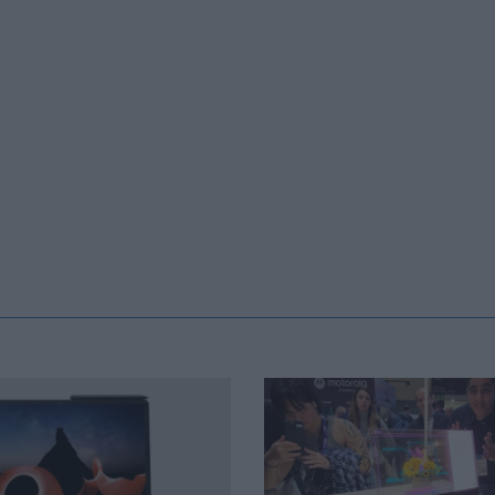
ão Global da Lenovo, especializado em Computação de Alto
eligência Artificial (IA).