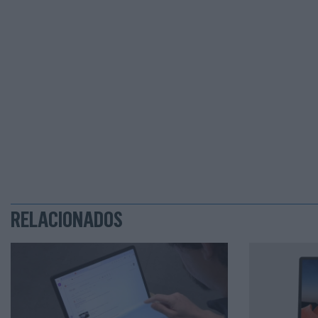
acolher o Centro de Inovaç
(HPC na sigla em inglês) e Int
RELACIONADOS