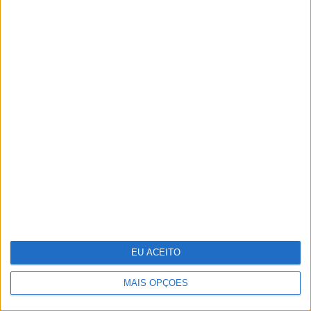
A VISÃO Se7e desta semana – edição
1742
EU ACEITO
MAIS OPÇÕES