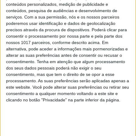
exclusivos. E subindo preço, também.
conteúdos personalizados, medição de publicidade e
conteúdos, pesquisa de audiências e desenvolvimento de
serviços.
Com a sua permissão, nós e os nossos parceiros
É o caso do The Elegant Group, dono dos hotéis
poderemos usar identificação e dados de geolocalização
precisos através da procura de dispositivos. Poderá clicar para
Martinhal, vocacionados sobretudo para famílias e
consentir o processamento por nossa parte e pela parte dos
que continuam a conquistar a preferência dos
nossos 1017 parceiros, conforme descrito acima. Em
viajantes na Europa; do grupo Valverde, que
alternativa, pode aceder a informações mais pormenorizadas e
alterar as suas preferências antes de consentir ou recusar o
conseguiu que duas das suas unidades
consentimento.
Tenha em atenção que algum processamento
pertencessem à exclusiva rede Relais&Chateaux,
dos seus dados pessoais poderá não exigir o seu
sendo uma delas em Lisboa e a única a ostentar
consentimento, mas que tem o direito de se opor a esse
processamento. As suas preferências serão aplicadas apenas a
este selo de excelência.
este website. Você pode alterar suas preferências ou retirar seu
consentimento a qualquer momento voltando a este site e
Mas até no segmento dos hotéis de 3 e 4 estrelas se
clicando no botão "Privacidade" na parte inferior da página.
tem verificado um aumento consistente do preço
médio por noite. O Diário Notícias dava conta, há
uns dias, de que nunca foi tão caro ser turista em
Portugal, com os dados do INE a dar conta de que o