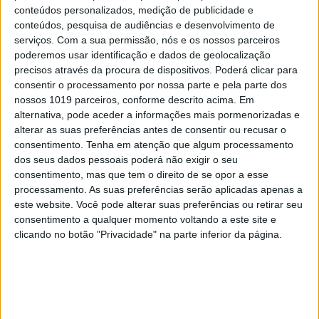
permita enviar pessoas para as profundezas do
conteúdos personalizados, medição de publicidade e
oceano, num submarino. Estamos quase a
conteúdos, pesquisa de audiências e desenvolvimento de
serviços.
Com a sua permissão, nós e os nossos parceiros
conseguir isso. Precisamos de quem seja capaz de
poderemos usar identificação e dados de geolocalização
mergulhar até 11 quilómetros no oceano, para ver
precisos através da procura de dispositivos. Poderá clicar para
o que acontece quando ocorre a mineração no
consentir o processamento por nossa parte e pela parte dos
nossos 1019 parceiros, conforme descrito acima. Em
fundo do mar. É preciso que as pessoas vejam para
alternativa, pode aceder a informações mais pormenorizadas e
poderem avaliar.
alterar as suas preferências antes de consentir ou recusar o
consentimento.
Tenha em atenção que algum processamento
dos seus dados pessoais poderá não exigir o seu
consentimento, mas que tem o direito de se opor a esse
processamento. As suas preferências serão aplicadas apenas a
este website. Você pode alterar suas preferências ou retirar seu
consentimento a qualquer momento voltando a este site e
clicando no botão "Privacidade" na parte inferior da página.