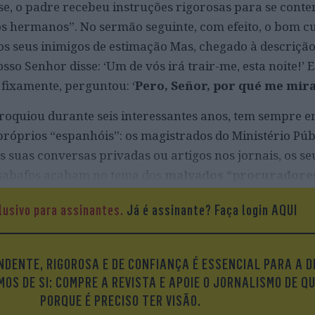
e, o padre recebeu instruções rigorosas para se conte
os hermanos”. No sermão seguinte, com efeito, o bom c
os seus inimigos de estimação Mas, chegado à descriçã
sso Senhor disse: ‘Um de vós irá trair-me, esta noite!’ E
 fixamente, perguntou: ‘
Pero, Señor, por qué me mira
aroquiou durante seis interessantes anos, tem sempre e
próprios “espanhóis”: os magistrados do Ministério Púb
s suas conversas privadas ou artigos nos jornais, os se
esabafos acabam no tema dos
malvados “procuradore
á agora, no “execrável jornalismo português que os segu
lusivo para assinantes.
Já é assinante?
Faça login AQUI
v
] e servilmente”
DENTE, RIGOROSA E DE CONFIANÇA É ESSENCIAL PARA A D
OS DE SI: COMPRE A REVISTA E APOIE O JORNALISMO DE Q
PORQUE É PRECISO TER VISÃO.