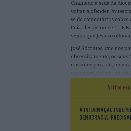
Chamado à sede da dioces
voltar a ofender “nuestr
se de comentários sobre 
Ceia, despistou-se. “…E No
vendo que Jesus o olhava
José Sócrates, que nos p
obsessivamente, os seus 
uns anos para cá, todas a
comentários e os seus d
Ministério Público” e, j
Artigo exc
[ele escreve sempre com
A INFORMAÇÃO INDEPEN
DEMOCRACIA. PRECISAM