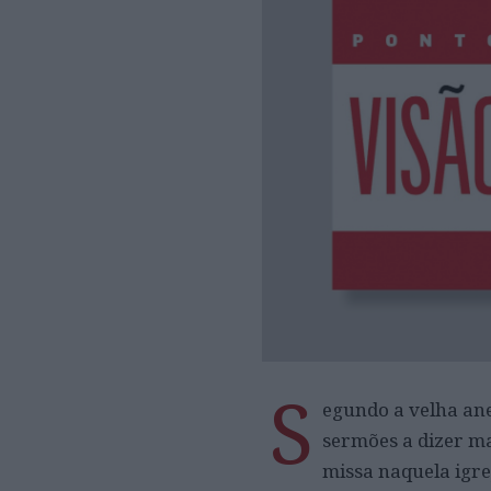
S
egundo a velha ane
sermões a dizer ma
missa naquela igre