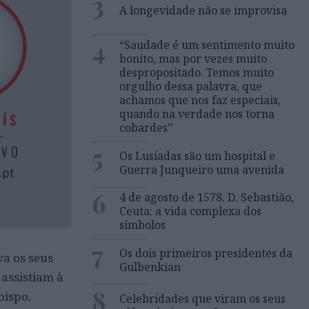
3
A longevidade não se improvisa
4
“Saudade é um sentimento muito
bonito, mas por vezes muito
despropositado. Temos muito
orgulho dessa palavra, que
achamos que nos faz especiais,
quando na verdade nos torna
cobardes’’
5
Os Lusíadas são um hospital e
Guerra Junqueiro uma avenida
6
4 de agosto de 1578. D. Sebastião,
Ceuta: a vida complexa dos
símbolos
7
Os dois primeiros presidentes da
va os seus
Gulbenkian
 assistiam à
8
bispo.
Celebridades que viram os seus