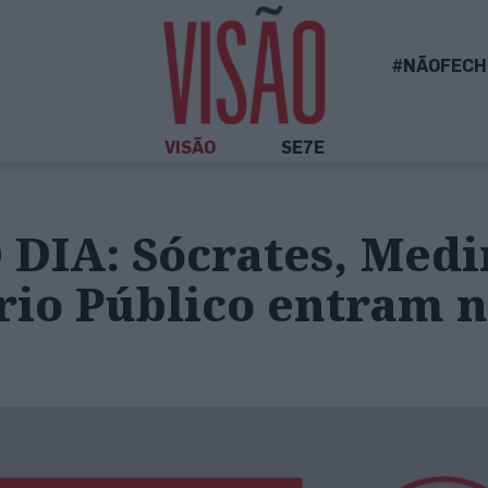
#NÃOFECH
VISÃO
SE7E
DIA: Sócrates, Medi
ério Público entram