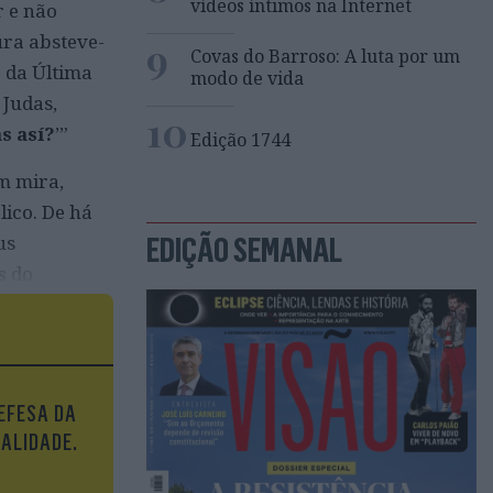
vídeos íntimos na Internet
r e não
ura absteve-
9
Covas do Barroso: A luta por um
o da Última
modo de vida
 Judas,
10
s así?
’”
Edição 1744
m mira,
lico. De há
EDIÇÃO SEMANAL
us
s
do
e covarde
EFESA DA
UALIDADE.