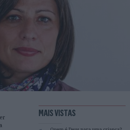
MAIS VISTAS
er
a
Quem é Deus para uma criança?