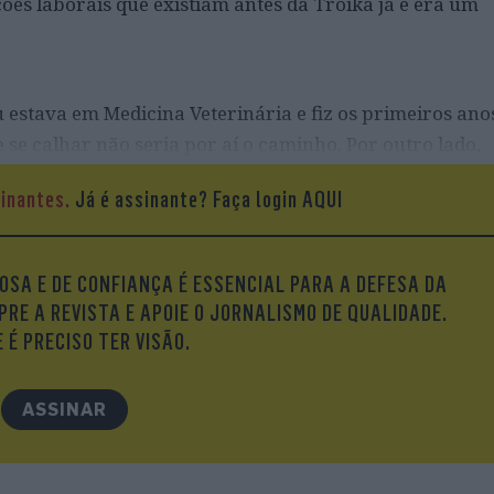
ições laborais que existiam antes da Troika já é era um
 estava em Medicina Veterinária e fiz os primeiros ano
 se calhar não seria por aí o caminho. Por outro lado,
hei que talvez a medicina humana fizesse mais sentido
sinantes.
Já é assinante?
Faça login AQUI
abalhar num serviço público.
OSA E DE CONFIANÇA É ESSENCIAL PARA A DEFESA DA
PRE A REVISTA E APOIE O JORNALISMO DE QUALIDADE.
 É PRECISO TER VISÃO.
ASSINAR