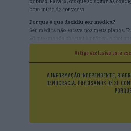
público. Para já, diz que só voltar às cond
bom início de conversa.
Porque é que decidiu ser médica?
Ser médica não estava nos meus planos. Eu
Só que quando cheguei à prática, achei que
também gostava muito de investigação e ac
Artigo exclusivo para as
também no propósito de eventualmente tr
A INFORMAÇÃO INDEPENDENTE, RIGOR
DEMOCRACIA. PRECISAMOS DE SI: COM
PORQUE