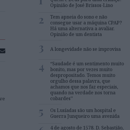
1
Opinião de José Brissos-Lino
2
Tem apneia do sono e não
consegue usar a máquina CPAP?
Há uma alternativa a avaliar.
Opinião de um dentista
3
A longevidade não se improvisa
4
“Saudade é um sentimento muito
bonito, mas por vezes muito
despropositado. Temos muito
orgulho dessa palavra, que
achamos que nos faz especiais,
quando na verdade nos torna
eve
cobardes’’
5
Os Lusíadas são um hospital e
Guerra Junqueiro uma avenida
4 de agosto de 1578. D. Sebastião,