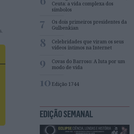
6
Ceuta: a vida complexa dos
símbolos
7
Os dois primeiros presidentes da
Gulbenkian
s.
8
Celebridades que viram os seus
 e
vídeos íntimos na Internet
9
Covas do Barroso: A luta por um
modo de vida
10
Edição 1744
EDIÇÃO SEMANAL