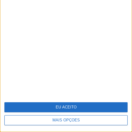
Conheça Cândida, a concorrente
mais ousada de "Hell's Kitchen"
EU ACEITO
MAIS OPÇÕES