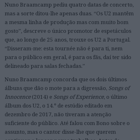
Nuno Braamcamp pediu quatro datas de concerto,
mas a sorte ditou-lhe apenas duas. “Os U2 mantêm
a mesma linha de produção mas com muito bom
gosto”, descreve
o
únic
o
promotor
de espetáculos
que, ao longo de 25 anos, trouxe os U2 a Portugal.
“Disseram-me: esta tournée não é para ti, nem
para o público em geral, é para os fãs, daí ter sido
delinead
o
para salas fechadas.”
Nuno Braamcamp concorda que os dois últimos
álbuns que dão o mote para a digressão,
Songs of
Innocence
(2014) e
Songs of Experience
, o
último
álbum dos U2,
o 14.º de estúdio editado em
dezembro de 201
7, não tiveram a atenção
suficiente do público. Até falou com Bono sobre o
assunto, mas o cantor disse-lhe que querem