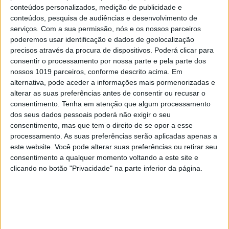
mãos.
conteúdos personalizados, medição de publicidade e
conteúdos, pesquisa de audiências e desenvolvimento de
serviços.
Com a sua permissão, nós e os nossos parceiros
poderemos usar identificação e dados de geolocalização
precisos através da procura de dispositivos. Poderá clicar para
Palavras-chave:
consentir o processamento por nossa parte e pela parte dos
Adam Clayton
Altice Arena
nossos 1019 parceiros, conforme descrito acima. Em
alternativa, pode aceder a informações mais pormenorizadas e
Arte / Artes do espectáculo / teatro, cinema
alterar as suas preferências antes de consentir ou recusar o
Arte / Música e canção / música
consentimento.
Tenha em atenção que algum processamento
dos seus dados pessoais poderá não exigir o seu
artes, cultura e entretenimento
Cedarwood Road
consentimento, mas que tem o direito de se opor a esse
Charlie Chaplin
cultura (geral)
Domingo Sangrento
processamento. As suas preferências serão aplicadas apenas a
este website. Você pode alterar suas preferências ou retirar seu
Dublin
Elevation
Europa
Experience + Innocence
consentimento a qualquer momento voltando a este site e
clicando no botão "Privacidade" na parte inferior da página.
Larry Mullen Jr.
Mediterrâneo
música
Nuno Braamcamp
Songs of Experience
Songs of Innocence
Sunday Bloody Sunday
The Edge
U2