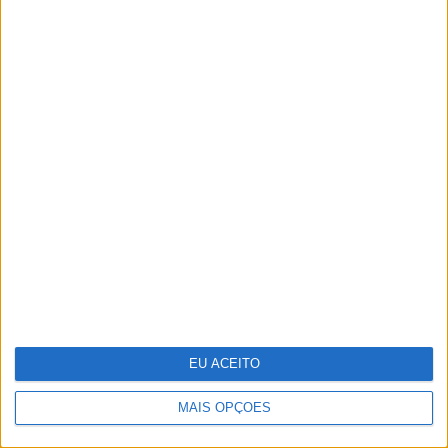
despedir nove mil
A VISÃO Se7e desta
semana – edição 1742
EU ACEITO
MAIS OPÇÕES