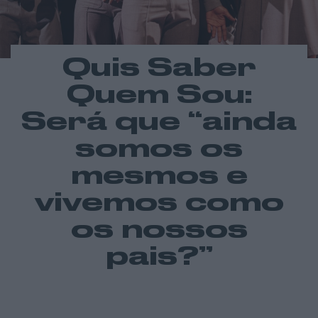
Quis Saber
FOTO: Filipe Ferreira
Quem Sou:
Será que “ainda
somos os
mesmos e
vivemos como
os nossos
pais?”