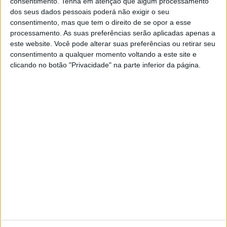
consentimento.
Tenha em atenção que algum processamento
A ID. Buzz alongada, com sete lugares, é a
dos seus dados pessoais poderá não exigir o seu
grande novidade, mas toda a gama foi
consentimento, mas que tem o direito de se opor a esse
remodelada, ganhando na tecnologia, na
autonomia e na potência. Os preços baixaram,
processamento. As suas preferências serão aplicadas apenas a
começando agora em cerca de 60 mil euros
este website. Você pode alterar suas preferências ou retirar seu
consentimento a qualquer momento voltando a este site e
clicando no botão "Privacidade" na parte inferior da página.
SITES DO GRUPO TRUST IN NEWS
Visão
Visão Se7e