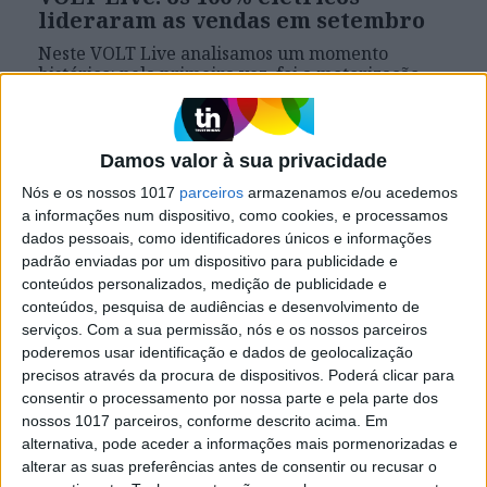
lideraram as vendas em setembro
Neste VOLT Live analisamos um momento
histórico: pela primeira vez, foi a motorização
100% elétrica que mais vendeu em Portugal.
Damos valor à sua privacidade
VOLT
Nós e os nossos 1017
parceiros
armazenamos e/ou acedemos
a informações num dispositivo, como cookies, e processamos
dados pessoais, como identificadores únicos e informações
padrão enviadas por um dispositivo para publicidade e
conteúdos personalizados, medição de publicidade e
conteúdos, pesquisa de audiências e desenvolvimento de
serviços.
Com a sua permissão, nós e os nossos parceiros
poderemos usar identificação e dados de geolocalização
precisos através da procura de dispositivos. Poderá clicar para
consentir o processamento por nossa parte e pela parte dos
VOLT
nossos 1017 parceiros, conforme descrito acima. Em
Nova ID. Buzz: cresce em tudo, mas
alternativa, pode aceder a informações mais pormenorizadas e
o preço desce
alterar as suas preferências antes de consentir ou recusar o