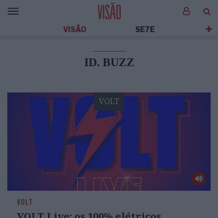
VISÃO
SE7E
ID. BUZZ
VOLT
VOLT
VOLT Live: os 100% elétricos