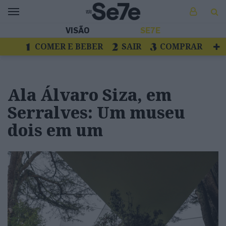
VISÃO
SE7E
COMER E BEBER
SAIR
COMPRAR
VER
LIVROS E DISCOS
TV
ESCAPAR
Ala Álvaro Siza, em
Serralves: Um museu
dois em um