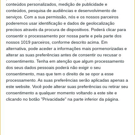
mais esta obra de arquitetura em Serralves,
conteúdos personalizados, medição de publicidade e
orçada em dez milhões de euros (quatro milhões e
conteúdos, pesquisa de audiências e desenvolvimento de
serviços.
Com a sua permissão, nós e os nossos parceiros
250 mil euros dos quais foram comparticipados
poderemos usar identificação e dados de geolocalização
por fundos comunitários). Mais um trabalho a
precisos através da procura de dispositivos. Poderá clicar para
juntar ao extenso currículo do arquiteto, que tem
consentir o processamento por nossa parte e pela parte dos
nossos 1019 parceiros, conforme descrito acima. Em
oito das suas obras em Portugal (ver caixa) em
alternativa, pode aceder a informações mais pormenorizadas e
processo de candidatura à classificação de
alterar as suas preferências antes de consentir ou recusar o
Património Mundial pela UNESCO.
consentimento.
Tenha em atenção que algum processamento
dos seus dados pessoais poderá não exigir o seu
consentimento, mas que tem o direito de se opor a esse
Museu de Arte Contemporânea de Serralves
>
processamento. As suas preferências serão aplicadas apenas a
este website. Você pode alterar suas preferências ou retirar seu
R. Dom João de Castro, 210, Porto > T. 22 615 6500 >
consentimento a qualquer momento voltando a este site e
seg-sex 10h-18h, sáb-dom 10h-19h > €11
clicando no botão "Privacidade" na parte inferior da página.
Siza é do mundo
Oito obras do arquiteto candidatas a