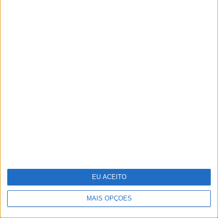
Repórter Júnior: Entrevista a Luísa
Ducla Soares
EU ACEITO
MAIS OPÇÕES