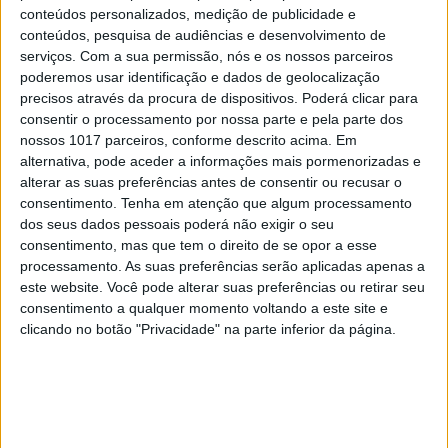
conteúdos personalizados, medição de publicidade e
conteúdos, pesquisa de audiências e desenvolvimento de
serviços.
Com a sua permissão, nós e os nossos parceiros
poderemos usar identificação e dados de geolocalização
precisos através da procura de dispositivos. Poderá clicar para
consentir o processamento por nossa parte e pela parte dos
nossos 1017 parceiros, conforme descrito acima. Em
alternativa, pode aceder a informações mais pormenorizadas e
Investigadores conseguem novas
alterar as suas preferências antes de consentir ou recusar o
"receitas" para reprogramar células
consentimento.
Tenha em atenção que algum processamento
que podem ajudar a combater o
dos seus dados pessoais poderá não exigir o seu
cancro
consentimento, mas que tem o direito de se opor a esse
processamento. As suas preferências serão aplicadas apenas a
este website. Você pode alterar suas preferências ou retirar seu
consentimento a qualquer momento voltando a este site e
clicando no botão "Privacidade" na parte inferior da página.