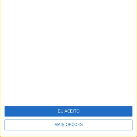
Ovos "ilibados" no caso do colesterol
EU ACEITO
MAIS OPÇÕES
Vendas da Tesla na Europa estão em
queda