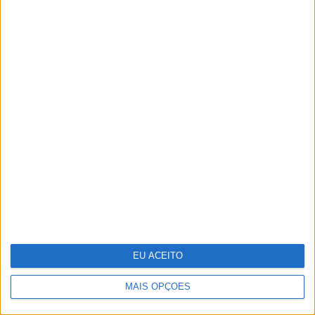
Novo implante do MIT evita
hipoglicémias fatais nos diabéticos
EU ACEITO
MAIS OPÇÕES