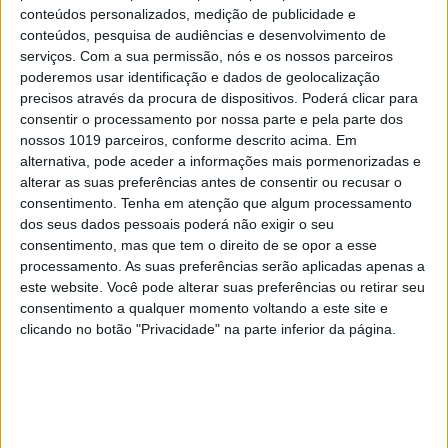
conteúdos personalizados, medição de publicidade e
conteúdos, pesquisa de audiências e desenvolvimento de
serviços.
Com a sua permissão, nós e os nossos parceiros
poderemos usar identificação e dados de geolocalização
precisos através da procura de dispositivos. Poderá clicar para
consentir o processamento por nossa parte e pela parte dos
nossos 1019 parceiros, conforme descrito acima. Em
alternativa, pode aceder a informações mais pormenorizadas e
alterar as suas preferências antes de consentir ou recusar o
Parque Marinho Luiz Saldanha: Um mar
consentimento.
Tenha em atenção que algum processamento
abençoado, nas palavras e imagens do
dos seus dados pessoais poderá não exigir o seu
multipremiado fotógrafo Luís Quinta
consentimento, mas que tem o direito de se opor a esse
processamento. As suas preferências serão aplicadas apenas a
este website. Você pode alterar suas preferências ou retirar seu
consentimento a qualquer momento voltando a este site e
clicando no botão "Privacidade" na parte inferior da página.