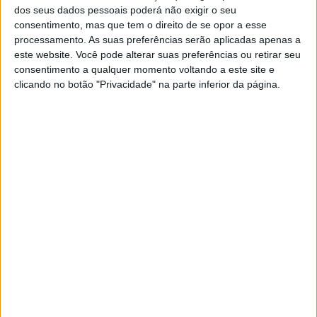
dos seus dados pessoais poderá não exigir o seu
EXAME
consentimento, mas que tem o direito de se opor a esse
Os riscos que não queremos
processamento. As suas preferências serão aplicadas apenas a
antecipar
este website. Você pode alterar suas preferências ou retirar seu
consentimento a qualquer momento voltando a este site e
A juntar à nova fase do ciclo económico há
clicando no botão "Privacidade" na parte inferior da página.
factores específicos de risco a nível internacional
que, confirmando-se, poderão apanhar Portugal
numa situação de grande fragilidade
Exame