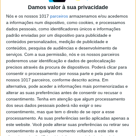
Damos valor à sua privacidade
São quilómetros de areal, nesta época
praticamente vazios, que se prolongam rumo a
Nós e os nossos 1017
parceiros
armazenamos e/ou acedemos
sul, atrás de dunas, banhados por lagoas e
a informações num dispositivo, como cookies, e processamos
estuários ou rodeados de várzeas e campos
dados pessoais, como identificadores únicos e informações
agrícolas. Propostas para o fim de semana
padrão enviadas por um dispositivo para publicidade e
prolongado que aí vem
conteúdos personalizados, medição de publicidade e
conteúdos, pesquisa de audiências e desenvolvimento de
serviços.
Com a sua permissão, nós e os nossos parceiros
poderemos usar identificação e dados de geolocalização
precisos através da procura de dispositivos. Poderá clicar para
consentir o processamento por nossa parte e pela parte dos
SITES DO GRUPO TRUST IN NEWS
nossos 1017 parceiros, conforme descrito acima. Em
alternativa, pode aceder a informações mais pormenorizadas e
alterar as suas preferências antes de consentir ou recusar o
consentimento.
Tenha em atenção que algum processamento
Visão
Visão Se7e
dos seus dados pessoais poderá não exigir o seu
consentimento, mas que tem o direito de se opor a esse
processamento. As suas preferências serão aplicadas apenas a
este website. Você pode alterar suas preferências ou retirar seu
consentimento a qualquer momento voltando a este site e