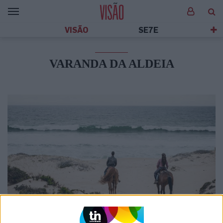
VISÃO
SE7E
VARANDA DA ALDEIA
SOCIEDADE
Viagem ao Alentejo quase deserto