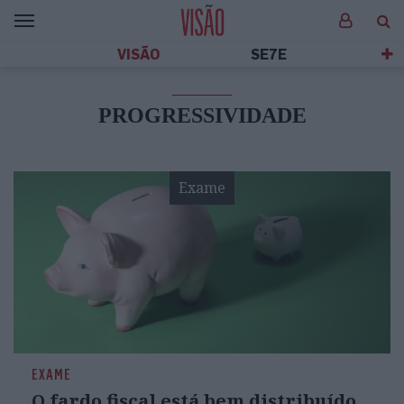
VISÃO
SE7E
PROGRESSIVIDADE
Exame
EXAME
O fardo fiscal está bem distribuído