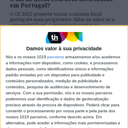
em Portugal?
O OE 2022 promete tornar o sistema fiscal
português mais progressivo. Além de saber se o
conseguirá fazer, é importante pensar se
precisávamos disso. Será que a distribuição entre
ricos e pobres é equilibrada em Portugal?
Damos valor à sua privacidade
Nós e os nossos 1019
parceiros
armazenamos e/ou acedemos
Exame
a informações num dispositivo, como cookies, e processamos
dados pessoais, como identificadores únicos e informações
padrão enviadas por um dispositivo para publicidade e
conteúdos personalizados, medição de publicidade e
conteúdos, pesquisa de audiências e desenvolvimento de
serviços.
Com a sua permissão, nós e os nossos parceiros
poderemos usar identificação e dados de geolocalização
precisos através da procura de dispositivos. Poderá clicar para
consentir o processamento por nossa parte e pela parte dos
nossos 1019 parceiros, conforme descrito acima. Em
EXAME
alternativa, pode aceder a informações mais pormenorizadas e
10 factos sobre desigualdade