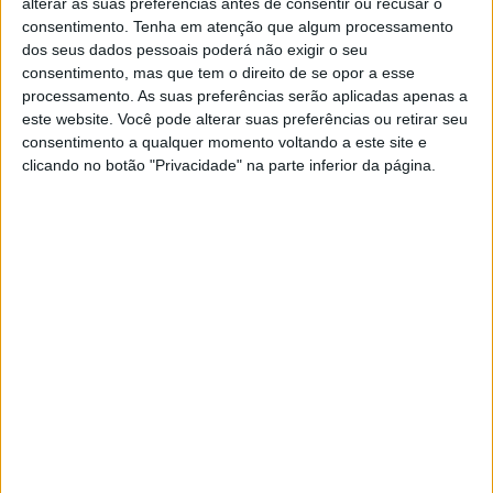
alterar as suas preferências antes de consentir ou recusar o
Para continuar no tema das últimas semanas,
consentimento.
Tenha em atenção que algum processamento
voltamos a olhar para as desigualdades no
dos seus dados pessoais poderá não exigir o seu
mundo. Em outubro, um dos maiores think tanks
consentimento, mas que tem o direito de se opor a esse
do mundo organizou uma conferência acerca do
processamento. As suas preferências serão aplicadas apenas a
tópico e, na apresentação inicial, Lucas Chancel
este website. Você pode alterar suas preferências ou retirar seu
pintou um retrato da desigualdade entre os
consentimento a qualquer momento voltando a este site e
países mais desenvolvidos do mundo, como
clicando no botão "Privacidade" na parte inferior da página.
Portugal
SITES DO GRUPO TRUST IN NEWS
Visão
Visão Se7e