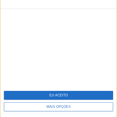
TERMOS E CONDIÇÕES DE UTILIZAÇÃO
POLÍTICA DE PRIVACIDADDE
POLÍTICA DE COOKIES
Copyright © Trust in News. Todos os direitos reservados.
EU ACEITO
MAIS OPÇÕES