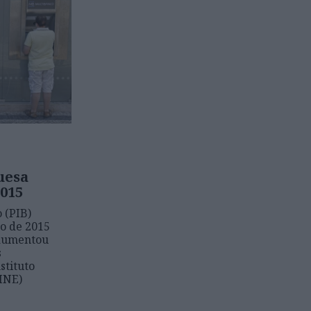
uesa
2015
 (PIB)
o de 2015
 aumentou
s
stituto
(INE)