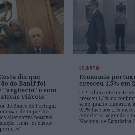
ECONOMIA
Costa diz que
Economia portug
ão do Banif foi
cresceu 1,5% em 
e "urgência" e sem
O Produto Interno Bruto
ativas viáveis"
cresceu 1,5% no conjunt
e, no quarto trimestre,
or do Banco de Portugal
0,2% face aos três mese
Comissão de Inquérito
anteriores, segundo o In
ica alternativa possível
Nacional de Estatística 
idação", mas "os custos
periores"