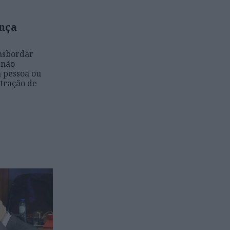
ança
ansbordar
 não
 pessoa ou
tração de