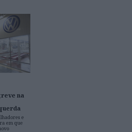
greve na
querda
alhadores e
ura em que
 novo