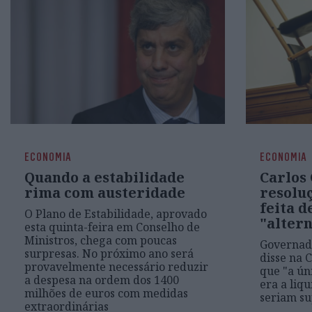
ECONOMIA
ECONOMIA
Quando a estabilidade
Carlos 
rima com austeridade
resoluç
feita d
O Plano de Estabilidade, aprovado
"altern
esta quinta-feira em Conselho de
Ministros, chega com poucas
Governad
surpresas. No próximo ano será
disse na 
provavelmente necessário reduzir
que "a ún
a despesa na ordem dos 1400
era a liqu
milhões de euros com medidas
seriam su
extraordinárias