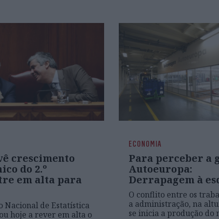
ECONOMIA
vê crescimento
Para perceber a 
co do 2.º
Autoeuropa:
tre em alta para
Derrapagem à es
O conflito entre os trab
a administração, na alt
o Nacional de Estatística
se inicia a produção do
tou hoje a rever em alta o