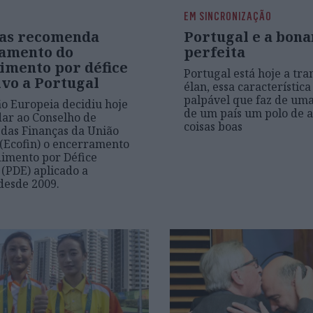
EM SINCRONIZAÇÃO
as recomenda
Portugal e a bon
amento do
perfeita
imento por défice
Portugal está hoje a tr
ivo a Portugal
élan, essa característica
palpável que faz de uma
o Europeia decidiu hoje
de um país um polo de a
ar ao Conselho de
coisas boas
 das Finanças da União
(Ecofin) o encerramento
imento por Défice
 (PDE) aplicado a
desde 2009.