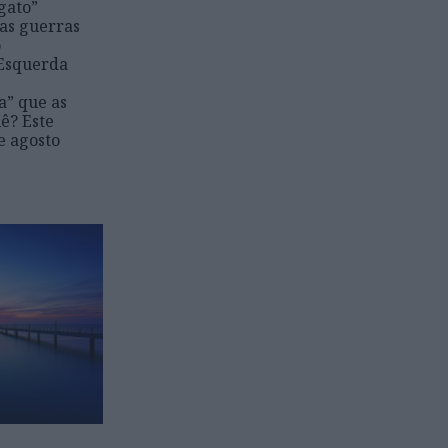
gato”
as guerras
o
 Esquerda
a” que as
ê? Este
e agosto