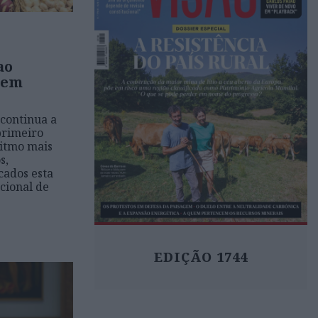
ao
 em
continua a
primeiro
ritmo mais
s,
cados esta
cional de
EDIÇÃO 1744