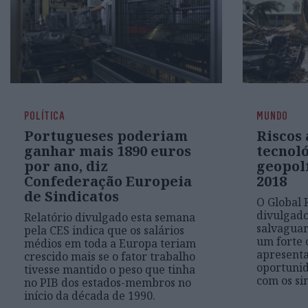
POLÍTICA
MUNDO
Portugueses poderiam
Riscos
ganhar mais 1890 euros
tecnoló
por ano, diz
geopol
Confederação Europeia
2018
de Sindicatos
O Global 
divulgado
Relatório divulgado esta semana
salvaguar
pela CES indica que os salários
um forte 
médios em toda a Europa teriam
apresenta
crescido mais se o fator trabalho
oportunid
tivesse mantido o peso que tinha
com os si
no PIB dos estados-membros no
início da década de 1990.