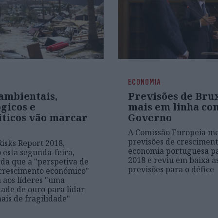
ECONOMIA
 ambientais,
Previsões de Bru
gicos e
mais em linha co
íticos vão marcar
Governo
A Comissão Europeia me
previsões de cresciment
Risks Report 2018,
economia portuguesa pa
 esta segunda-feira,
2018 e reviu em baixa a
da que a "perspetiva de
previsões para o défice
crescimento económico"
 aos líderes "uma
ade de ouro para lidar
nais de fragilidade"