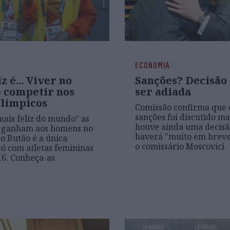
ECONOMIA
z é... Viver no
Sanções? Decisão 
e competir nos
ser adiada
Olímpicos
Comissão confirma que 
sanções foi discutido m
mais feliz do mundo” as
houve ainda uma decisã
 ganham aos homens no
haverá "muito em breve
 o Butão é a única
o comissário Moscovici
só com atletas femininas
16. Conheça-as