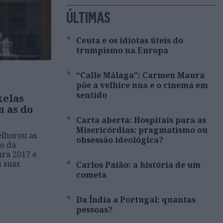
ÚLTIMAS
Ceuta e os idiotas úteis do
trumpismo na Europa
“Calle Málaga”: Carmen Maura
põe a velhice nua e o cinema em
sentido
xelas
m as do
Carta aberta: Hospitais para as
Misericórdias: pragmatismo ou
lhorou as
obsessão ideológica?
o da
ra 2017 e
s suas
Carlos Paião: a história de um
cometa
Da Índia a Portugal: quantas
pessoas?