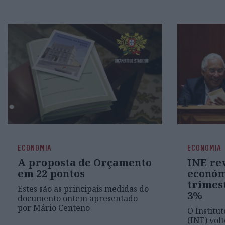
ECONOMIA
ECONOMIA
A proposta de Orçamento
INE re
em 22 pontos
económi
trimes
Estes são as principais medidas do
3%
documento ontem apresentado
por Mário Centeno
O Institut
(INE) vol