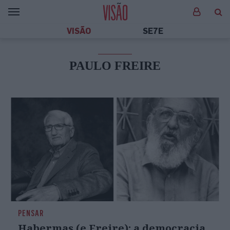
VISÃO
SE7E
PAULO FREIRE
PENSAR
Habermas (e Freire): a democracia