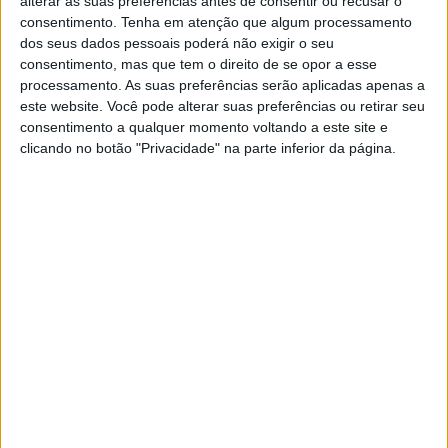
alterar as suas preferências antes de consentir ou recusar o
Exótico quanto baste
consentimento.
Tenha em atenção que algum processamento
dos seus dados pessoais poderá não exigir o seu
Irmão mais novo do restaurante Flow, o Mistu, no
consentimento, mas que tem o direito de se opor a esse
Porto, distancia-se da cozinha mediterrânica e
inspira-se noutras gastronomias mais
processamento. As suas preferências serão aplicadas apenas a
longínquas. Mas sem provocar grandes choques
este website. Você pode alterar suas preferências ou retirar seu
culturais
consentimento a qualquer momento voltando a este site e
clicando no botão "Privacidade" na parte inferior da página.
SITES DO GRUPO TRUST IN NEWS
Visão
Visão Se7e