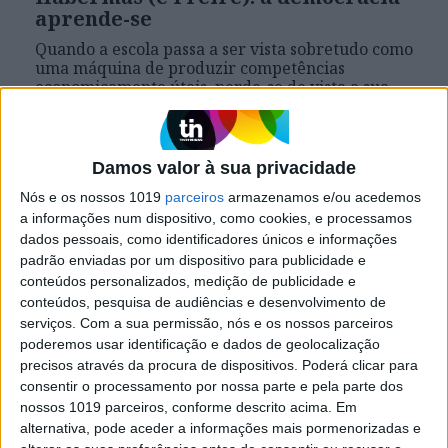
aprende-se
Quando a escola passa a ser vista sobretudo como
uma máquina de produzir competências
economicamente úteis, perde-se de vista a sua
dimensão mais profunda: a formação de cidadãos
capazes de participar na vida democrática
Damos valor à sua privacidade
Nós e os nossos 1019
parceiros
armazenamos e/ou acedemos
Se7e
a informações num dispositivo, como cookies, e processamos
dados pessoais, como identificadores únicos e informações
padrão enviadas por um dispositivo para publicidade e
conteúdos personalizados, medição de publicidade e
conteúdos, pesquisa de audiências e desenvolvimento de
serviços.
Com a sua permissão, nós e os nossos parceiros
poderemos usar identificação e dados de geolocalização
precisos através da procura de dispositivos. Poderá clicar para
consentir o processamento por nossa parte e pela parte dos
nossos 1019 parceiros, conforme descrito acima. Em
VISÃO SETE
alternativa, pode aceder a informações mais pormenorizadas e
Restaurante Mistu, no Porto: