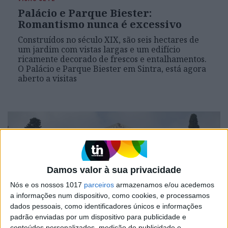
Palácio e Parque Biester:
Romantismo nunca é excessivo
Construídos no século XIX, são seis hectares de
um jardim com vistas largas e um edifício
ricamente decorado de frescos e entalhamentos.
O Palácio e Parque Biester em Sintra, está agora
aberto a visitas
Damos valor à sua privacidade
Nós e os nossos 1017
parceiros
armazenamos e/ou acedemos
a informações num dispositivo, como cookies, e processamos
dados pessoais, como identificadores únicos e informações
padrão enviadas por um dispositivo para publicidade e
CULTURA
conteúdos personalizados, medição de publicidade e