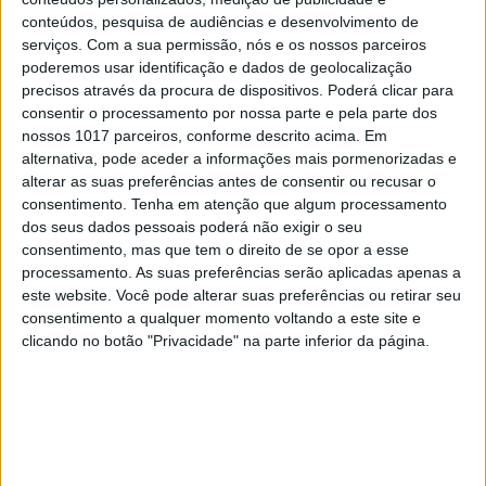
Exposição sobre rainha Maria II no
conteúdos, pesquisa de audiências e desenvolvimento de
serviços.
Com a sua permissão, nós e os nossos parceiros
Palácio da Ajuda prolongada até
poderemos usar identificação e dados de geolocalização
final de outubro
precisos através da procura de dispositivos. Poderá clicar para
A exposição "D. Maria II. De princesa brasileira a
consentir o processamento por nossa parte e pela parte dos
rainha de Portugal. 1819-1853", inaugurada em
nossos 1017 parceiros, conforme descrito acima. Em
maio no Palácio Nacional da Ajuda, em Lisboa, foi
alternativa, pode aceder a informações mais pormenorizadas e
prolongada até final de outubro, anunciou hoje a
alterar as suas preferências antes de consentir ou recusar o
Direção-Geral do Património Cultural (DGPC)
consentimento.
Tenha em atenção que algum processamento
dos seus dados pessoais poderá não exigir o seu
consentimento, mas que tem o direito de se opor a esse
processamento. As suas preferências serão aplicadas apenas a
este website. Você pode alterar suas preferências ou retirar seu
consentimento a qualquer momento voltando a este site e
clicando no botão "Privacidade" na parte inferior da página.