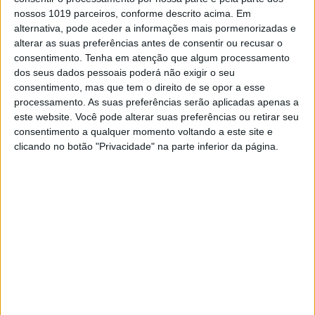
nossos 1019 parceiros, conforme descrito acima. Em
alternativa, pode aceder a informações mais pormenorizadas e
alterar as suas preferências antes de consentir ou recusar o
consentimento.
Tenha em atenção que algum processamento
dos seus dados pessoais poderá não exigir o seu
consentimento, mas que tem o direito de se opor a esse
processamento. As suas preferências serão aplicadas apenas a
EXAME INFORMÁTICA
este website. Você pode alterar suas preferências ou retirar seu
LockBit, um dos maiores gangues de
consentimento a qualquer momento voltando a este site e
clicando no botão "Privacidade" na parte inferior da página.
ransomware do mundo, foi
desmantelado
Grupo de hackers perpetrou milhares de ataques
nos últimos anos, mas uma colaboração entre
autoridades de vários países permitiu apreender
milhares de domínios e servidores,
desmantelando (por agora) as atividades ilícitas
do grupo
Exame Informática