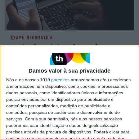
EXAME INFORMÁTICA
Trojan bancário Vultur volta a
atacar smartphones Android com
nova tática para enganar vítimas
Há uma nova campanha maliciosa a circular que
Damos valor à sua privacidade
recorre a SMS fraudulentos para enganar
Nós e os nossos 1019
parceiros
armazenamos e/ou acedemos
vítimas e levá-las a descarregar o trojan Vultur
a informações num dispositivo, como cookies, e processamos
para o smartphone. Até agora já foram afetadas
Instituições financeiras de Espanha, Austrália e
dados pessoais, como identificadores únicos e informações
Alemanha
padrão enviadas por um dispositivo para publicidade e
conteúdos personalizados, medição de publicidade e
conteúdos, pesquisa de audiências e desenvolvimento de
serviços.
Com a sua permissão, nós e os nossos parceiros
Exame Informática
poderemos usar identificação e dados de geolocalização
precisos através da procura de dispositivos. Poderá clicar para
consentir o processamento por nossa parte e pela parte dos