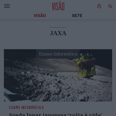
VISÃO
SE7E
JAXA
Exame Informática
EXAME INFORMÁTICA
Sonda lunar japonesa ‘volta à vida’