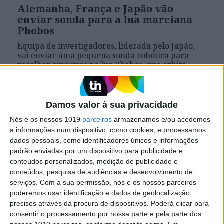
Alemanha, França e Japão vão
enviar sonda para a lua marciana
Phobos
Equipa de investigadores, liderada pelo Japão,
vai enviar uma pequena sonda robótica para
recolher amostras na lua Phobos, que orbita
Marte
Damos valor à sua privacidade
Exame Informática
Nós e os nossos 1019
parceiros
armazenamos e/ou acedemos
a informações num dispositivo, como cookies, e processamos
dados pessoais, como identificadores únicos e informações
padrão enviadas por um dispositivo para publicidade e
conteúdos personalizados, medição de publicidade e
conteúdos, pesquisa de audiências e desenvolvimento de
serviços.
Com a sua permissão, nós e os nossos parceiros
poderemos usar identificação e dados de geolocalização
precisos através da procura de dispositivos. Poderá clicar para
consentir o processamento por nossa parte e pela parte dos
EXAME INFORMÁTICA