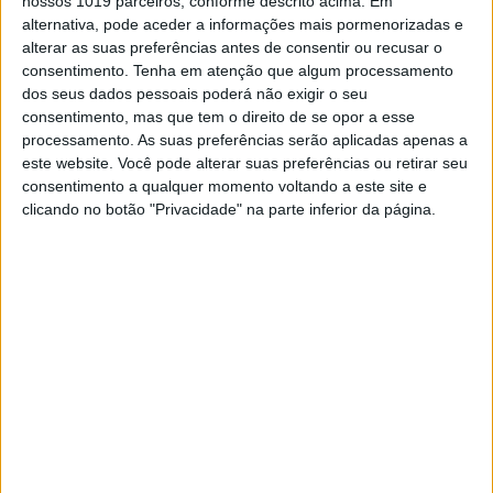
nossos 1019 parceiros, conforme descrito acima. Em
BepiColombo já envia fotos de
alternativa, pode aceder a informações mais pormenorizadas e
Mercúrio
alterar as suas preferências antes de consentir ou recusar o
consentimento.
Tenha em atenção que algum processamento
Missão conjunta da Europa e do Japão já
dos seus dados pessoais poderá não exigir o seu
sobrevoou o planeta Mercúrio e enviou algumas
consentimento, mas que tem o direito de se opor a esse
fotografias da superfície, onde são notórias
algumas crateras
processamento. As suas preferências serão aplicadas apenas a
este website. Você pode alterar suas preferências ou retirar seu
consentimento a qualquer momento voltando a este site e
clicando no botão "Privacidade" na parte inferior da página.
Exame Informática
EXAME INFORMÁTICA