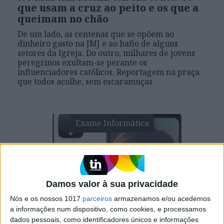
que usam a cruz ao peito e os que a
queimam no chão
De um lado, as centenas que se opõem ao
dinheiro gasto na JMJ e ao bafio de alguns
setores da Igreja. Do outro, milhares de jovens
peregrinos exultam-se perante os
influenciadores católicos. Reportagem na praça
que todos acolhe, sem escaramuças
Exame Informática
Damos valor à sua privacidade
Nós e os nossos 1017
parceiros
armazenamos e/ou acedemos
a informações num dispositivo, como cookies, e processamos
dados pessoais, como identificadores únicos e informações