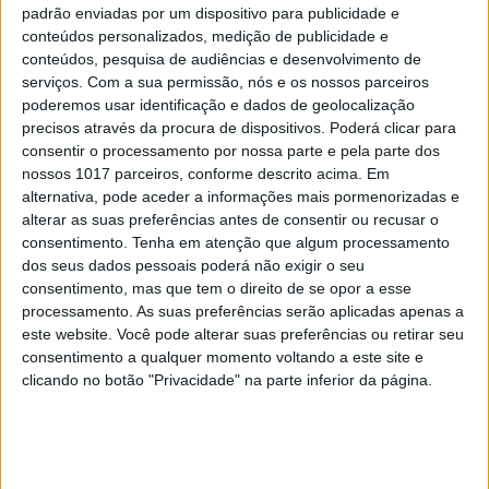
EXAME INFORMÁTICA
padrão enviadas por um dispositivo para publicidade e
Google paga a influencers para
conteúdos personalizados, medição de publicidade e
promoverem smartphone Pixel que
conteúdos, pesquisa de audiências e desenvolvimento de
nunca usaram
serviços.
Com a sua permissão, nós e os nossos parceiros
poderemos usar identificação e dados de geolocalização
A Google e a iHeartMedia, maior operadora de
precisos através da procura de dispositivos. Poderá clicar para
estações de rádio nos EUA, concordam com o
consentir o processamento por nossa parte e pela parte dos
pagamento de quase dez milhões de dólares em
nossos 1017 parceiros, conforme descrito acima. Em
multa por terem passado publicidade em que
alternativa, pode aceder a informações mais pormenorizadas e
influencers enaltecem as características de
telefones que nunca experimentaram
alterar as suas preferências antes de consentir ou recusar o
consentimento.
Tenha em atenção que algum processamento
dos seus dados pessoais poderá não exigir o seu
consentimento, mas que tem o direito de se opor a esse
processamento. As suas preferências serão aplicadas apenas a
este website. Você pode alterar suas preferências ou retirar seu
consentimento a qualquer momento voltando a este site e
clicando no botão "Privacidade" na parte inferior da página.