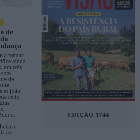
O
a de
 da
udança
u a tornar-
ífice ainda
, em três
u com
nte de
ente
res João
sde cedo,
ítas
e,
EDIÇÃO 1744
Buenos
heiro a
air ao