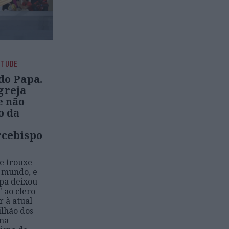
NTUDE
do Papa.
greja
e não
o da
rcebispo
e trouxe
o mundo, e
apa deixou
 ao clero
r à atual
ilhão dos
 na