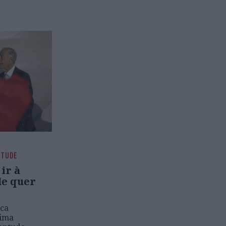
NTUDE
ir à
de quer
ica
xima