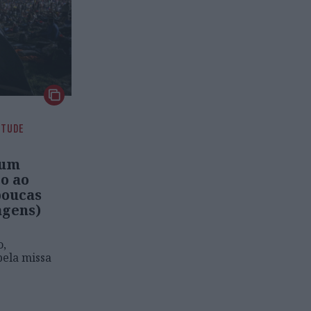
NTUDE
num
o ao
poucas
agens)
o,
ela missa