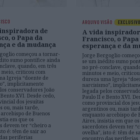
CISCO
ARQUIVO VISÃO
EXCLUSIV
 inspiradora de
A vida inspirador
co, o Papa da
Francisco, o Papa
nça e da mudança
esperança e da m
goglio começou a tornar-
Jorge Bergoglio começo
dito sumo pontífice ainda
se um inédito sumo pont
nclave, quando, em três
no pré-conclave, quando
 meio, criticou com
minutos e meio, critico
a Igreja “doente de
dureza uma Igreja “doe
o”, implicitamente
narcisismo”, implicitam
los conservadores João
legada pelos conservado
e Bento XVI. Desde cedo,
Paulo II e Bento XVI. De
incial dos jesuítas
como provincial dos jesu
s ou, mais tarde,
argentinos ou, mais tard
 arcebispo de Buenos
enquanto arcebispo de 
istia em que os
Aires, insistia em que os
s devem ter “cheiro a
sacerdotes devem ter “c
sto é: têm de sair ao
ovelha”, isto é: têm de s
das periferias
encontro das periferias