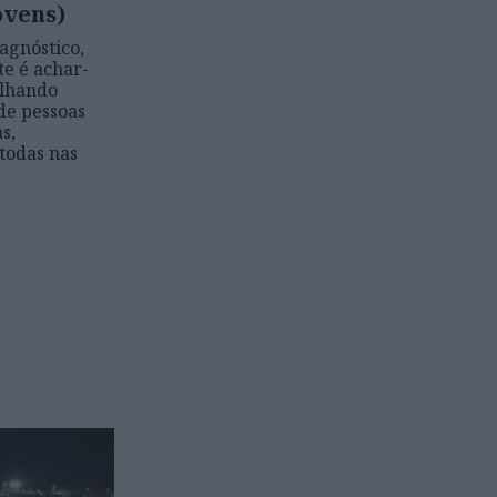
ovens)
agnóstico,
te é achar-
olhando
de pessoas
s,
todas nas