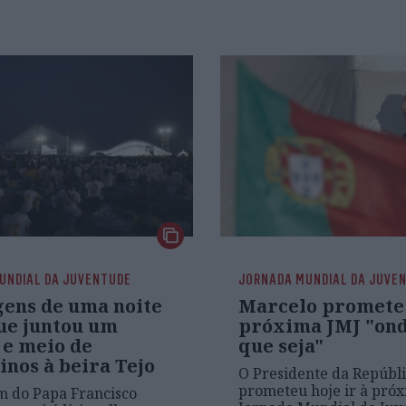
UNDIAL DA JUVENTUDE
JORNADA MUNDIAL DA JUVE
gens de uma noite
Marcelo promete 
que juntou um
próxima JMJ "on
 e meio de
que seja"
nos à beira Tejo
O Presidente da Repúbl
prometeu hoje ir à pró
 do Papa Francisco