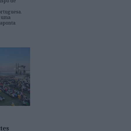
bispo de
ortuguesa.
é uma
 aponta
tes