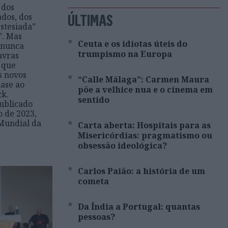
 dos
ados, dos
ÚLTIMAS
stesiada”
”. Mas
Ceuta e os idiotas úteis do
 nunca
trumpismo na Europa
avras
, que
s novos
“Calle Málaga”: Carmen Maura
ase ao
põe a velhice nua e o cinema em
ck.
sentido
publicado
o de 2023,
 Mundial da
Carta aberta: Hospitais para as
Misericórdias: pragmatismo ou
obsessão ideológica?
Carlos Paião: a história de um
cometa
Da Índia a Portugal: quantas
pessoas?