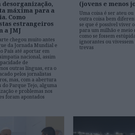
 desorganização,
(jovens e menos j
ta máxima para a
Uma coisa é ser ateu ou 
ia. Como
outra coisa bem diferen
stas estrangeiros
se que é possível viver 
m a JMJ
para um milhão e meio 
como se fossem estúpida
rte chegou muito antes
ignorantes ou vivessem 
ue da Jornada Mundial e
trevas
o País até aportar em
 simpatia nacional, assim
apacidade de
os outras línguas, era o
acado pelos jornalistas
ros, mas, com a abertura
s do Parque Tejo, alguma
zação e problemas nos
es foram apontados