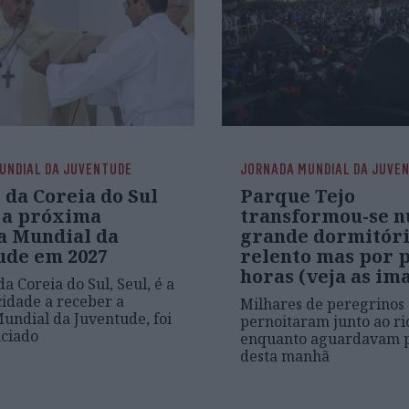
UNDIAL DA JUVENTUDE
JORNADA MUNDIAL DA JUVE
 da Coreia do Sul
Parque Tejo
 a próxima
transformou-se 
a Mundial da
grande dormitóri
ude em 2027
relento mas por 
horas (veja as im
da Coreia do Sul, Seul, é a
idade a receber a
Milhares de peregrinos
undial da Juventude, foi
pernoitaram junto ao ri
nciado
enquanto aguardavam p
desta manhã