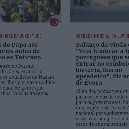
UNDIAL DA JUVENTUDE
JORNADA MUNDIAL DA JUVE
s do Papa aos
Balanço da vinda 
rios antes do
"Veio lembrar à I
so ao Vaticano
portuguesa que s
entrar no comboi
ntro no Passeio
história, fica no
de Algés, Francisco
apeadeiro", diz a
os a surfistas da Nazaré
de Évora
eu-lhes por terem sabido
a onda de gente que
Além das mensagens qu
Lisboa. Veja as imagens
para os jovens de todo 
para os governantes, P
uma espécie de "recado"
nacional para sobrevive
crise, causada pelo turb
casos de abusos sexuais