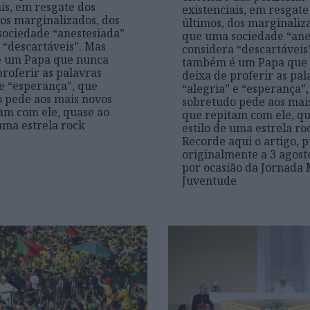
ais, em resgate dos
existenciais, em resgate
dos marginalizados, dos
últimos, dos marginaliz
ociedade “anestesiada”
que uma sociedade “ane
 “descartáveis”. Mas
considera “descartáveis
 um Papa que nunca
também é um Papa que
proferir as palavras
deixa de proferir as pal
 e “esperança”, que
“alegria” e “esperança”
 pede aos mais novos
sobretudo pede aos mai
am com ele, quase ao
que repitam com ele, qu
 uma estrela rock
estilo de uma estrela ro
Recorde aqui o artigo, 
originalmente a 3 agost
por ocasião da Jornada
Juventude