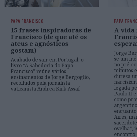
PAPA FRANCISCO
PAPA FRAN
15 frases inspiradoras de
A vida
Francisco (de que até os
Francis
ateus e agnósticos
espera
gostam)
Jorge Ber
se um iné
Acabado de sair em Portugal, o
no pré-co
livro “A Sabedoria do Papa
minutos e
Francisco” reúne vários
dureza um
ensinamentos de Jorge Bergoglio,
narcisism
recolhidos pela jornalista
legada pe
vaticanista Andrea Kirk Assaf
Paulo II 
como prov
argentino
enquanto
Aires, ins
sacerdote
ovelha”, i
encontro 