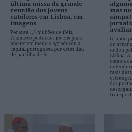
última missa da grande
alguma
reunião dos jovens
mas no
católicos em Lisboa, em
simpat
imagens
jornali
avalia
Perante 1,5 milhões de fiéis,
Francisco pediu aos jovens para
Grande pa
não terem medo e agradeceu à
do arranq
capital portuguesa por estes dias
andou pel
de partilha de fé
Lisboa. A
como a c
entenderm
mais dest
estrangei
das porta
desorgani
transport