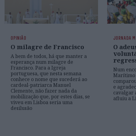
OPINIÃO
JORNADA M
O milagre de Francisco
O adeu
voluntá
A bem de todos, há que manter a
regres
esperança num milagre de
Francisco. Para a Igreja
Num enco
portuguesa, que nesta semana
Marítimo 
conhece o nome que sucederá ao
comparou-
cardeal-patriarca Manuel
e agradec
Clemente, não fazer nada da
cavalgar 
mobilização que, por estes dias, se
afluiu a 
viveu em Lisboa seria uma
desilusão