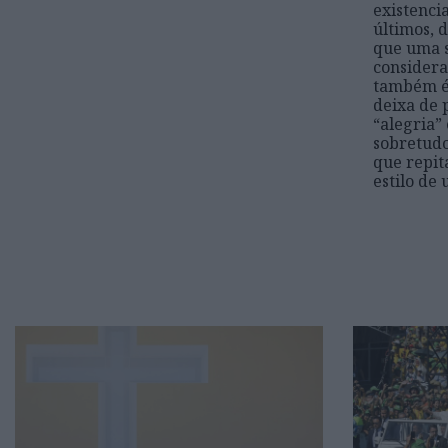
existenci
últimos, 
que uma s
considera
também é
deixa de 
“alegria”
sobretudo
que repit
estilo de