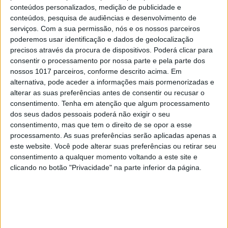
VISÃO JÚNIOR
conteúdos personalizados, medição de publicidade e
conteúdos, pesquisa de audiências e desenvolvimento de
Ganha um fim de semana num hotel no
serviços.
Com a sua permissão, nós e os nossos parceiros
Algarve
poderemos usar identificação e dados de geolocalização
precisos através da procura de dispositivos. Poderá clicar para
consentir o processamento por nossa parte e pela parte dos
nossos 1017 parceiros, conforme descrito acima. Em
alternativa, pode aceder a informações mais pormenorizadas e
alterar as suas preferências antes de consentir ou recusar o
CAPA DA EDIÇÃO
consentimento.
Tenha em atenção que algum processamento
dos seus dados pessoais poderá não exigir o seu
consentimento, mas que tem o direito de se opor a esse
processamento. As suas preferências serão aplicadas apenas a
este website. Você pode alterar suas preferências ou retirar seu
consentimento a qualquer momento voltando a este site e
clicando no botão "Privacidade" na parte inferior da página.