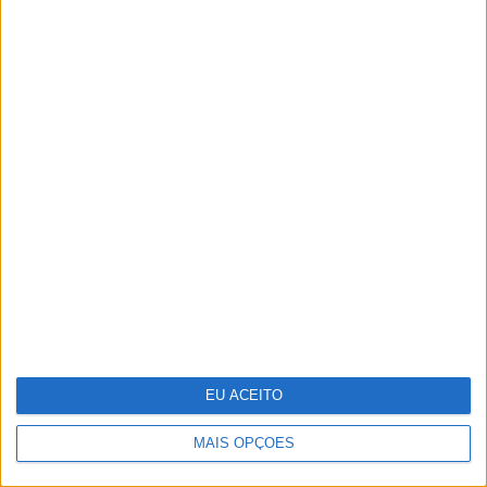
Pode a Inteligência Artificial curar o
cancro?
EU ACEITO
MAIS OPÇÕES
Margherita Missoni: “A moda tem de