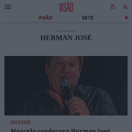
VISÃO
SE7E
HERMAN JOSÉ
SOCIEDADE
Marcelo condecora Herman José