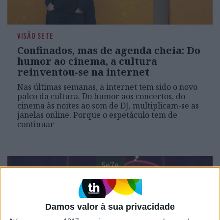
VISÃO SETE
Confinados, mas de agenda cheia: Do
humor ao cinema, a cultura
reinventou-se na internet
Nas últimas semanas, a internet tem sido o novo
palco da cultura. Do humor aos concertos, do
cinema às noites ao som de DJ, multiplicam-se as
janelas online. Porque o espetáculo tem de
continuar
Se7e
Damos valor à sua privacidade