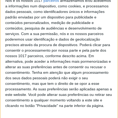
Nós e os nossos 1017
parceiros
armazenamos e/ou acedemos
a informações num dispositivo, como cookies, e processamos
dados pessoais, como identificadores únicos e informações
padrão enviadas por um dispositivo para publicidade e
conteúdos personalizados, medição de publicidade e
VISÃO SETE
conteúdos, pesquisa de audiências e desenvolvimento de
“A Surpreendente Fábrica do
serviços.
Com a sua permissão, nós e os nossos parceiros
Chocolate”: Cheira a cacau no
poderemos usar identificação e dados de geolocalização
musical deste Natal em Matosinhos
precisos através da procura de dispositivos. Poderá clicar para
consentir o processamento por nossa parte e pela parte dos
Nesta história há uma bruxa, uma princesa, um
nossos 1017 parceiros, conforme descrito acima. Em
príncipe e, claro, cenários coloridos. O musical A
alternativa, pode aceder a informações mais pormenorizadas e
Surpreendente Fábrica de Chocolate, escrito
para crianças, está em cena no parque exterior
alterar as suas preferências antes de consentir ou recusar o
do Mar Shopping, em Matosinhos, até 6 de
consentimento.
Tenha em atenção que algum processamento
janeiro
dos seus dados pessoais poderá não exigir o seu
consentimento, mas que tem o direito de se opor a esse
processamento. As suas preferências serão aplicadas apenas a
este website. Você pode alterar suas preferências ou retirar seu
Se7e
consentimento a qualquer momento voltando a este site e
clicando no botão "Privacidade" na parte inferior da página.