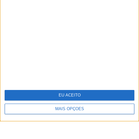
TERMOS E CONDIÇÕES DE UTILIZAÇÃO
POLÍTICA DE PRIVACIDADDE
POLÍTICA DE COOKIES
EU ACEITO
Copyright © Trust in News. Todos os direitos reservados.
MAIS OPÇÕES