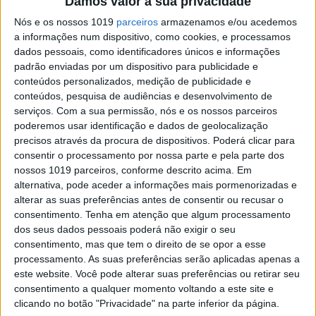
Damos valor à sua privacidade
sorrimos
Nós e os nossos 1019
parceiros
armazenamos e/ou acedemos
Crónica Por Lisboa
a informações num dispositivo, como cookies, e processamos
dados pessoais, como identificadores únicos e informações
padrão enviadas por um dispositivo para publicidade e
conteúdos personalizados, medição de publicidade e
conteúdos, pesquisa de audiências e desenvolvimento de
serviços.
Com a sua permissão, nós e os nossos parceiros
SITES DO GRUPO TRUST IN NEWS
poderemos usar identificação e dados de geolocalização
precisos através da procura de dispositivos. Poderá clicar para
consentir o processamento por nossa parte e pela parte dos
nossos 1019 parceiros, conforme descrito acima. Em
Visão
Visão Se7e
alternativa, pode aceder a informações mais pormenorizadas e
alterar as suas preferências antes de consentir ou recusar o
consentimento.
Tenha em atenção que algum processamento
dos seus dados pessoais poderá não exigir o seu
consentimento, mas que tem o direito de se opor a esse
processamento. As suas preferências serão aplicadas apenas a
este website. Você pode alterar suas preferências ou retirar seu
consentimento a qualquer momento voltando a este site e
clicando no botão "Privacidade" na parte inferior da página.