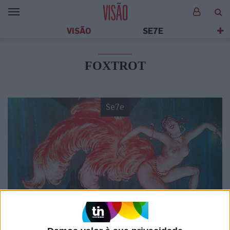
VISÃO
SE7E
FOXTROT
Se7e
VISÃO SETE
Abrimos a carta de bar e logo