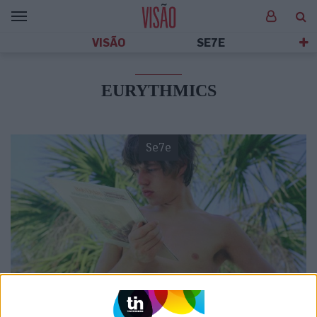
VISÃO
SE7E
EURYTHMICS
Se7e
VISÃO SETE
'Soundbreaking' ou o lado escondido