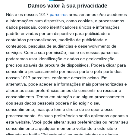
da música
Damos valor à sua privacidade
Soundbreaking, o último trabalho do “quinto
Nós e os nossos 1017
parceiros
armazenamos e/ou acedemos
Beatle” George Martin, é uma série documental
a informações num dispositivo, como cookies, e processamos
sobre os bastidores da indústria musical. Estreia
dados pessoais, como identificadores únicos e informações
esta terça-feira, 24, no canal Odisseia
padrão enviadas por um dispositivo para publicidade e
conteúdos personalizados, medição de publicidade e
conteúdos, pesquisa de audiências e desenvolvimento de
serviços.
Com a sua permissão, nós e os nossos parceiros
poderemos usar identificação e dados de geolocalização
precisos através da procura de dispositivos. Poderá clicar para
SITES DO GRUPO TRUST IN NEWS
consentir o processamento por nossa parte e pela parte dos
nossos 1017 parceiros, conforme descrito acima. Em
alternativa, pode aceder a informações mais pormenorizadas e
alterar as suas preferências antes de consentir ou recusar o
Visão
Visão Se7e
consentimento.
Tenha em atenção que algum processamento
dos seus dados pessoais poderá não exigir o seu
consentimento, mas que tem o direito de se opor a esse
processamento. As suas preferências serão aplicadas apenas a
este website. Você pode alterar suas preferências ou retirar seu
consentimento a qualquer momento voltando a este site e
clicando no botão "Privacidade" na parte inferior da página.