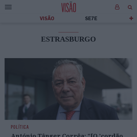
VISÃO
SE7E
ESTRASBURGO
POLÍTICA
António Tânger Corrêa: "[O 'cordão