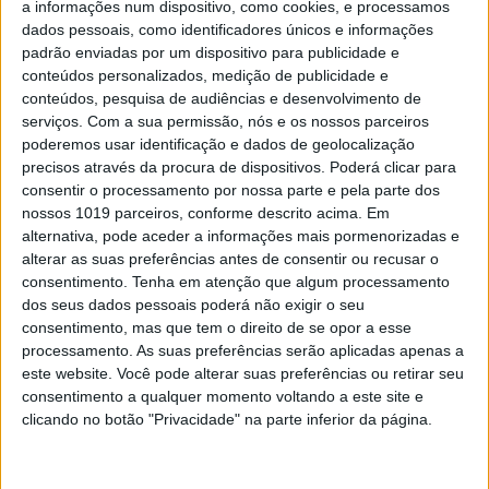
a informações num dispositivo, como cookies, e processamos
Unido da União Europeia
dados pessoais, como identificadores únicos e informações
padrão enviadas por um dispositivo para publicidade e
conteúdos personalizados, medição de publicidade e
conteúdos, pesquisa de audiências e desenvolvimento de
serviços.
Com a sua permissão, nós e os nossos parceiros
poderemos usar identificação e dados de geolocalização
precisos através da procura de dispositivos. Poderá clicar para
consentir o processamento por nossa parte e pela parte dos
nossos 1019 parceiros, conforme descrito acima. Em
alternativa, pode aceder a informações mais pormenorizadas e
alterar as suas preferências antes de consentir ou recusar o
consentimento.
Tenha em atenção que algum processamento
dos seus dados pessoais poderá não exigir o seu
consentimento, mas que tem o direito de se opor a esse
MUNDO
processamento. As suas preferências serão aplicadas apenas a
“Ficha S”: Conseguirão as
este website. Você pode alterar suas preferências ou retirar seu
autoridades francesas acompanhar
consentimento a qualquer momento voltando a este site e
os passos de mais de 20 mil pessoas?
clicando no botão "Privacidade" na parte inferior da página.
O atirador de Estrasburgo fazia parte da “Ficha
S” (de segurança). Mas, afinal, que lista é esta e
quem faz parte dela?