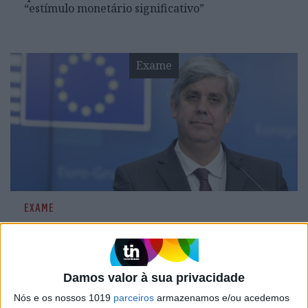
“estímulo monetário significativo”
Exame
EXAME
Centeno sobre Brexit: “Uma saída
não ordenada não é solução para
ninguém”
Damos valor à sua privacidade
Mário Centeno sublinhou esta tarde que o pior
que podia acontecer aos britânicos e o resto da
Nós e os nossos 1019
parceiros
armazenamos e/ou acedemos
Europa seria uma saída desordenada do Reino