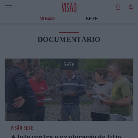
VISÃO
SE7E
DOCUMENTÁRIO
Se7e
VISÃO SETE
A luta contra a exploração de lítio