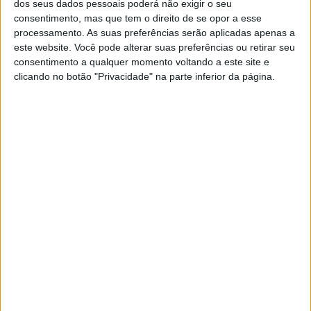
dos seus dados pessoais poderá não exigir o seu
a si mesma, a mãe, a eterna Jane Birkin. O
consentimento, mas que tem o direito de se opor a esse
documentário "Jane por Charlotte" está nas salas
processamento. As suas preferências serão aplicadas apenas a
de cinema
este website. Você pode alterar suas preferências ou retirar seu
consentimento a qualquer momento voltando a este site e
clicando no botão "Privacidade" na parte inferior da página.
Se7e
VISÃO SETE
Festival Internacional de
Documentário de Melgaço: Cinema
sem fronteiras
Trinta e dois documentários e um ambicioso