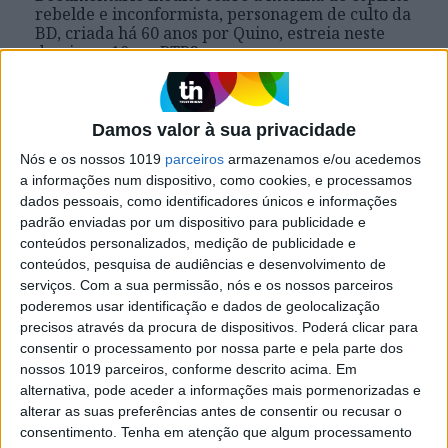
rebelde e inconformista, personagem de culto da
BD, criada há 60 anos por Quino, estreia neste
domingo, 10, na RTP2
Damos valor à sua privacidade
Se7e
Nós e os nossos 1019
parceiros
armazenamos e/ou acedemos
a informações num dispositivo, como cookies, e processamos
dados pessoais, como identificadores únicos e informações
padrão enviadas por um dispositivo para publicidade e
conteúdos personalizados, medição de publicidade e
conteúdos, pesquisa de audiências e desenvolvimento de
serviços.
Com a sua permissão, nós e os nossos parceiros
poderemos usar identificação e dados de geolocalização
precisos através da procura de dispositivos. Poderá clicar para
VISÃO SETE
consentir o processamento por nossa parte e pela parte dos
"Jane por Chalotte": Uma carta de
nossos 1019 parceiros, conforme descrito acima. Em
amor a quatro mãos
alternativa, pode aceder a informações mais pormenorizadas e
alterar as suas preferências antes de consentir ou recusar o
Através de diálogos delicados, Charlotte
consentimento.
Tenha em atenção que algum processamento
Gainsbourg dá a conhecer ao público, e por vezes