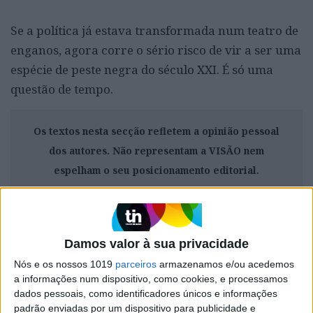
Se a política já estava transformada num teatro de
enganos, agora corre o sério risco de vir a ser uma
espécie de peste negra do século XXI. É só uma
questão de tempo.
Os textos nesta secção refletem a opinião pessoal
dos autores. Não representam a VISÃO nem
espelham o seu posicionamento editorial.
CAPA DA EDIÇÃO
Damos valor à sua privacidade
Nós e os nossos 1019
parceiros
armazenamos e/ou acedemos
a informações num dispositivo, como cookies, e processamos
dados pessoais, como identificadores únicos e informações
padrão enviadas por um dispositivo para publicidade e