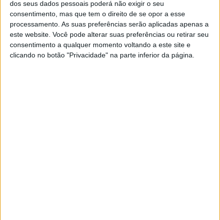
dos seus dados pessoais poderá não exigir o seu
consentimento, mas que tem o direito de se opor a esse
processamento. As suas preferências serão aplicadas apenas a
este website. Você pode alterar suas preferências ou retirar seu
MÉDICO DE FAMÍLIA
consentimento a qualquer momento voltando a este site e
Dicas do Médico de Família em caso
clicando no botão "Privacidade" na parte inferior da página.
de ferimentos resultantes de
acidentes durante as operações de
reconstrução pós-tempestades