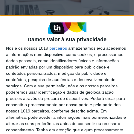
MÉDICO DE FAMÍLIA
Cuidar de quem cuida: Porque a
Damos valor à sua privacidade
bata não é uma armadura. Um
Nós e os nossos 1019
parceiros
armazenamos e/ou acedemos
artigo da rubrica Médico de Família
a informações num dispositivo, como cookies, e processamos
dados pessoais, como identificadores únicos e informações
Na saúde, o empenhamento em ajudar o próximo
padrão enviadas por um dispositivo para publicidade e
é a nossa força motriz. Contudo, esse fôlego não
pode ser gasto até ao último suspiro pessoal
conteúdos personalizados, medição de publicidade e
conteúdos, pesquisa de audiências e desenvolvimento de
serviços.
Com a sua permissão, nós e os nossos parceiros
poderemos usar identificação e dados de geolocalização
precisos através da procura de dispositivos. Poderá clicar para
consentir o processamento por nossa parte e pela parte dos
nossos 1019 parceiros, conforme descrito acima. Em
alternativa, pode aceder a informações mais pormenorizadas e
alterar as suas preferências antes de consentir ou recusar o
consentimento.
Tenha em atenção que algum processamento