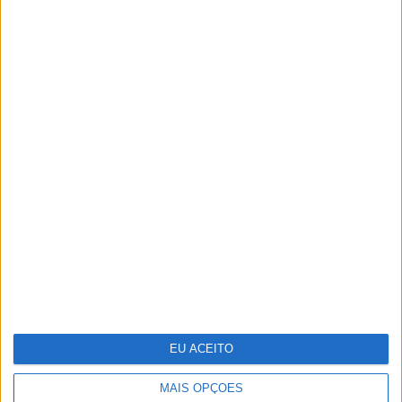
TERMOS E CONDIÇÕES DE UTILIZAÇÃO
POLÍTICA DE PRIVACIDADDE
POLÍTICA DE COOKIES
Copyright © Trust in News. Todos os direitos reservados.
EU ACEITO
MAIS OPÇÕES