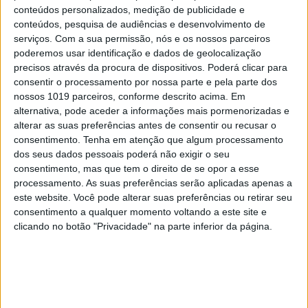
conteúdos personalizados, medição de publicidade e
consigo
o risco do cinzentismo
, da normalização
conteúdos, pesquisa de audiências e desenvolvimento de
implícita, da
atrofia das capacidades humanas
. É
serviços.
Com a sua permissão, nós e os nossos parceiros
poderemos usar identificação e dados de geolocalização
aqui que nos devemos focar ao discutir o uso e
precisos através da procura de dispositivos. Poderá clicar para
impacto da chamada Inteligência Artificial nas
consentir o processamento por nossa parte e pela parte dos
nossas vidas.
nossos 1019 parceiros, conforme descrito acima. Em
alternativa, pode aceder a informações mais pormenorizadas e
Não nos iludamos com as nossas próprias
alterar as suas preferências antes de consentir ou recusar o
consentimento.
Tenha em atenção que algum processamento
fantasias e temores sobre aquilo que a Inteligência
dos seus dados pessoais poderá não exigir o seu
Artificial parece ser e os cenários que os guiões de
consentimento, mas que tem o direito de se opor a esse
ficção científica ditaram. Resistamos à tentação de
processamento. As suas preferências serão aplicadas apenas a
este website. Você pode alterar suas preferências ou retirar seu
extrapolar, como aconteceu com o gato ficcional de
consentimento a qualquer momento voltando a este site e
Schrödinger, que acabou como pasto de
clicando no botão "Privacidade" na parte inferior da página.
fantasmagorias esotéricas. Os equívocos começam
com a ambiguidade do conceito “inteligência”,
passam pela desconfiança ao “artificial” e não
sabemos onde irão parar.