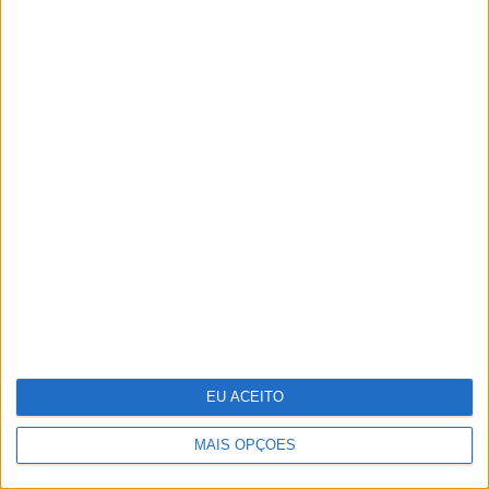
Stella McCartney: designer
distinguida na Nat Gala
EU ACEITO
MAIS OPÇÕES