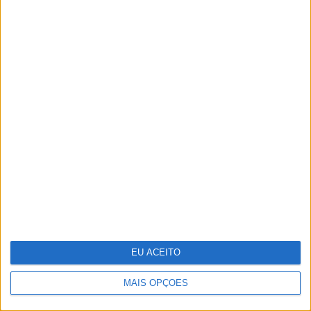
As 10 zonas erógenas masculinas
EU ACEITO
MAIS OPÇÕES