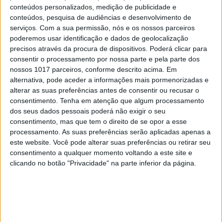
Misericórdias: pragmatismo ou
conteúdos personalizados, medição de publicidade e
obsessão ideológica?
conteúdos, pesquisa de audiências e desenvolvimento de
serviços.
Com a sua permissão, nós e os nossos parceiros
poderemos usar identificação e dados de geolocalização
precisos através da procura de dispositivos. Poderá clicar para
consentir o processamento por nossa parte e pela parte dos
nossos 1017 parceiros, conforme descrito acima. Em
alternativa, pode aceder a informações mais pormenorizadas e
alterar as suas preferências antes de consentir ou recusar o
consentimento.
Tenha em atenção que algum processamento
dos seus dados pessoais poderá não exigir o seu
consentimento, mas que tem o direito de se opor a esse
processamento. As suas preferências serão aplicadas apenas a
este website. Você pode alterar suas preferências ou retirar seu
consentimento a qualquer momento voltando a este site e
clicando no botão "Privacidade" na parte inferior da página.
CULTURA
EXCLUSIVO
Carlos Paião: a história de um cometa