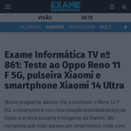
VISÃO
SE7E
ÚLTIMAS
GAMING
MERCADOS
VOLT
EI TV
TESTES
ASSINANTES
Exame Informática TV nº
861: Teste ao Oppo Reno 11
F 5G, pulseira Xiaomi e
smartphone Xiaomi 14 Ultra
Neste programa, damos-lhe a conhecer o Reno 11 F
5G, o smartphone com boa relação qualidade/preço da
Oppo, e a nova pulseira inteligente da Xiaomi, tão
completa que mais parece um smartwatch (mas com