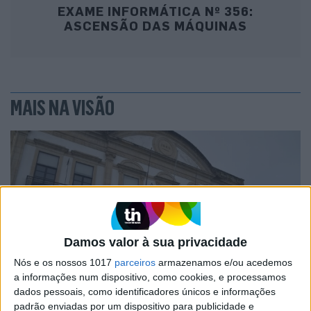
EXAME INFORMÁTICA Nº 356:
ASCENSÃO DAS MÁQUINAS
MAIS NA VISÃO
Damos valor à sua privacidade
Nós e os nossos 1017
parceiros
armazenamos e/ou acedemos
a informações num dispositivo, como cookies, e processamos
OPINIÃO
dados pessoais, como identificadores únicos e informações
Carta aberta: Hospitais para as
padrão enviadas por um dispositivo para publicidade e