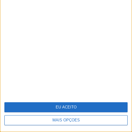
Técnico e Vinci Energies Portugal
apresentam novo Formula Student para
2025/2026
EU ACEITO
MAIS OPÇÕES