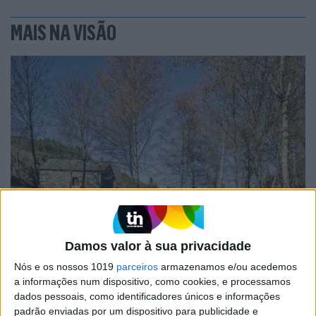
MAIS NA VISÃO
OPINIÃO
O país que fotografamos nas férias e
Damos valor à sua privacidade
esquecemos no resto do ano
Nós e os nossos 1019
parceiros
armazenamos e/ou acedemos
a informações num dispositivo, como cookies, e processamos
dados pessoais, como identificadores únicos e informações
padrão enviadas por um dispositivo para publicidade e