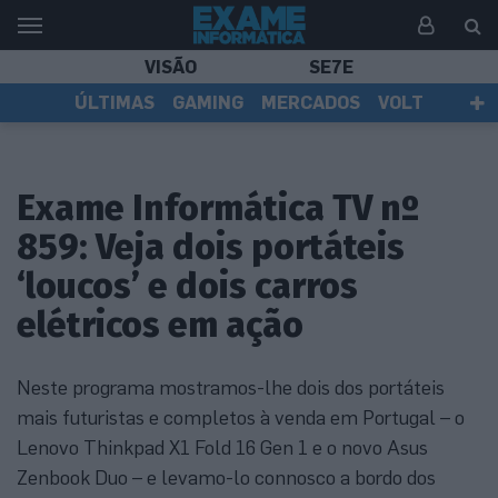
VISÃO
SE7E
ÚLTIMAS
GAMING
MERCADOS
VOLT
EI TV
TESTES
ASSINANTES
Exame Informática TV nº
859: Veja dois portáteis
‘loucos’ e dois carros
elétricos em ação
Neste programa mostramos-lhe dois dos portáteis
mais futuristas e completos à venda em Portugal – o
Lenovo Thinkpad X1 Fold 16 Gen 1 e o novo Asus
Zenbook Duo – e levamo-lo connosco a bordo dos