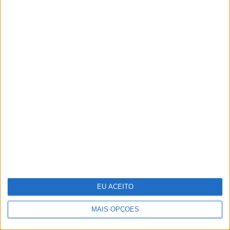
O "look" de Letizia no reencontro com a
filha em Marín
EU ACEITO
Moda: "Look" festivaleiro
MAIS OPÇÕES