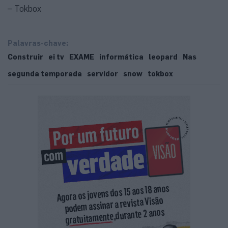
– Tokbox
Palavras-chave:
Construir
ei tv
EXAME
informática
leopard
Nas
segunda temporada
servidor
snow
tokbox