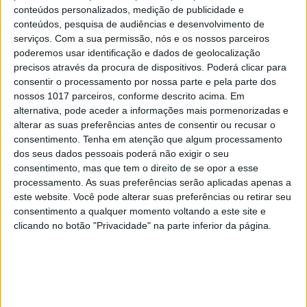
EI TV 11 (II) - Wireless HDMI, Security
conteúdos personalizados, medição de publicidade e
Essentials
conteúdos, pesquisa de audiências e desenvolvimento de
serviços.
Com a sua permissão, nós e os nossos parceiros
poderemos usar identificação e dados de geolocalização
precisos através da procura de dispositivos. Poderá clicar para
consentir o processamento por nossa parte e pela parte dos
nossos 1017 parceiros, conforme descrito acima. Em
alternativa, pode aceder a informações mais pormenorizadas e
alterar as suas preferências antes de consentir ou recusar o
consentimento.
Tenha em atenção que algum processamento
dos seus dados pessoais poderá não exigir o seu
consentimento, mas que tem o direito de se opor a esse
processamento. As suas preferências serão aplicadas apenas a
este website. Você pode alterar suas preferências ou retirar seu
consentimento a qualquer momento voltando a este site e
EI TV
clicando no botão "Privacidade" na parte inferior da página.
EI TV 10 (II) - Toshiba Satellite T100,
Samsung Corby, Acelerar Windows