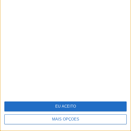
Tudo isto é cinema
EU ACEITO
MAIS OPÇÕES