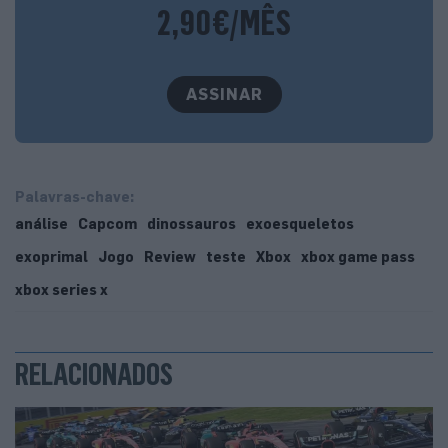
infelizmente, que o jogo em si pouco faz para ser
2,90€/MÊS
amigável do utilizador num primeiro contacto, o que pode
afastar logo os menos pacientes).
ASSINAR
Palavras-chave:
análise
Capcom
dinossauros
exoesqueletos
exoprimal
Jogo
Review
teste
Xbox
xbox game pass
xbox series x
RELACIONADOS