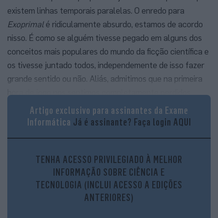
existem linhas temporais paralelas. O enredo para
Exoprimal
é ridiculamente absurdo, estamos de acordo
nisso. É como se alguém tivesse pegado em alguns dos
conceitos mais populares do mundo da ficção científica e
os tivesse juntado todos, independemente de isso fazer
grande sentido ou não. Aliás, admitimos que na primeira
hora de jogo nos sentimos completamente perdidos
–‘mas o que raio se passa aqui?’. Aquilo que assimilamos
Artigo exclusivo para assinantes da Exame
num instante é que temos de matar dinossauros, a torto
Informática
Já é assinante?
Faça login AQUI
e a direito.
Só que
Exoprimal
é um daqueles casos em que primeiro
TENHA ACESSO PRIVILEGIADO À MELHOR
estranha-se… e depois entranha-se. À medida que vamos
INFORMAÇÃO SOBRE CIÊNCIA E
acumulando horas de jogo, começamos a perceber
TECNOLOGIA (INCLUI ACESSO A EDIÇÕES
melhor as peças que levam a esta história rocambolesca
ANTERIORES)
e as próprias mecânicas de jogo (isto significa,