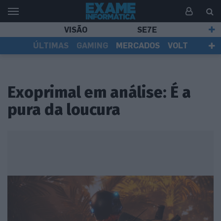
VISÃO
SE7E
ÚLTIMAS
GAMING
MERCADOS
VOLT
EI TV
TESTES
ASSINANTES
Exoprimal em análise: É a
pura da loucura