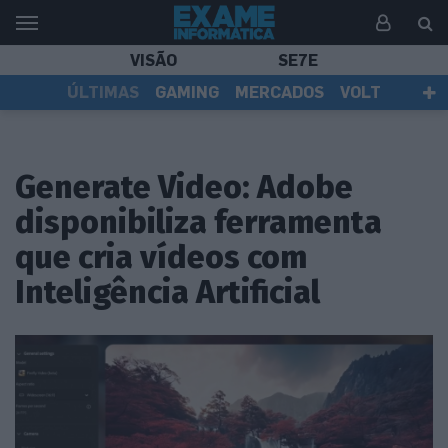
VISÃO
SE7E
ÚLTIMAS
GAMING
MERCADOS
VOLT
EI TV
TESTES
ASSINANTES
Generate Video: Adobe
disponibiliza ferramenta
que cria vídeos com
Inteligência Artificial