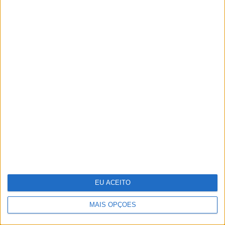
da estação? Encontre-os na
Women’secret
O grande negócio dos centros de dados
EU ACEITO
MAIS OPÇÕES