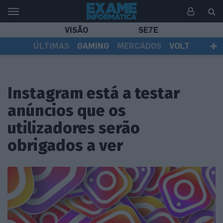
VISÃO
SE7E
ÚLTIMAS
GAMING
MERCADOS
VOLT
EI TV
TESTES
ASSINANTES
Instagram está a testar
anúncios que os
utilizadores serão
obrigados a ver