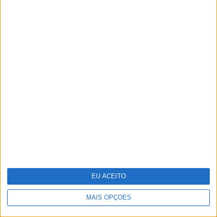
Ovos "ilibados" no caso do colesterol
EU ACEITO
MAIS OPÇÕES