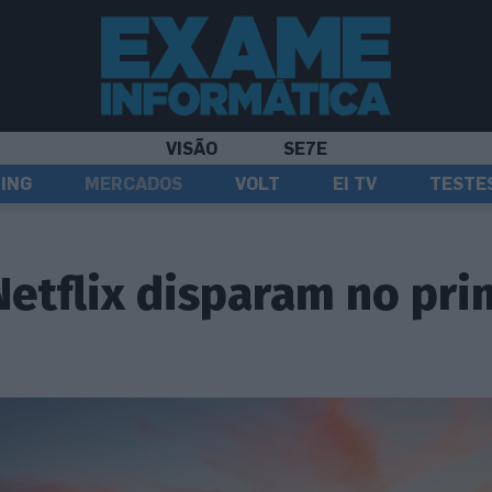
VISÃO
SE7E
ING
MERCADOS
VOLT
EI TV
TESTE
Netflix disparam no pri