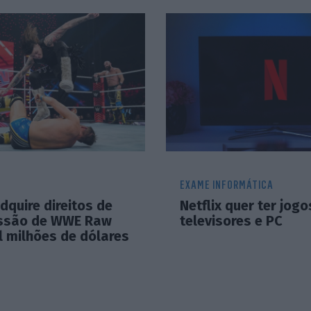
EXAME INFORMÁTICA
adquire direitos de
Netflix quer ter jog
ssão de WWE Raw
televisores e PC
l milhões de dólares